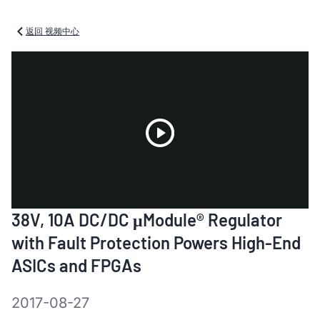
返回 视频中心
Play
38V, 10A DC/DC μModule® Regulator
Video
with Fault Protection Powers High-End
ASICs and FPGAs
2017-08-27