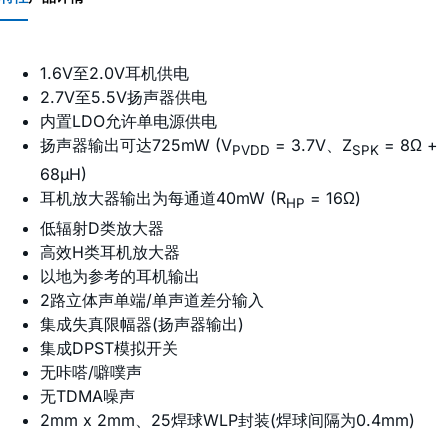
1.6V至2.0V耳机供电
2.7V至5.5V扬声器供电
内置LDO允许单电源供电
扬声器输出可达725mW (V
= 3.7V、Z
= 8Ω +
PVDD
SPK
68µH)
耳机放大器输出为每通道40mW (R
= 16Ω)
HP
低辐射D类放大器
高效H类耳机放大器
以地为参考的耳机输出
2路立体声单端/单声道差分输入
集成失真限幅器(扬声器输出)
集成DPST模拟开关
无咔嗒/噼噗声
无TDMA噪声
2mm x 2mm、25焊球WLP封装(焊球间隔为0.4mm)