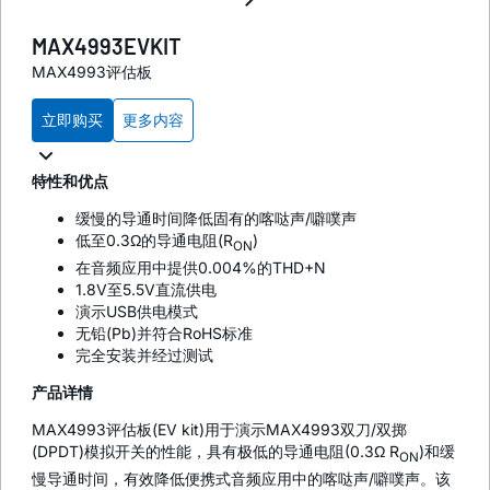
MAX4993EVKIT
MAX4993评估板
立即购买
更多内容
特性和优点
缓慢的导通时间降低固有的喀哒声/噼噗声
低至0.3Ω的导通电阻(R
)
ON
在音频应用中提供0.004%的THD+N
1.8V至5.5V直流供电
演示USB供电模式
无铅(Pb)并符合RoHS标准
完全安装并经过测试
产品详情
MAX4993评估板(EV kit)用于演示MAX4993双刀/双掷
(DPDT)模拟开关的性能，具有极低的导通电阻(0.3Ω R
)和缓
ON
慢导通时间，有效降低便携式音频应用中的喀哒声/噼噗声。该