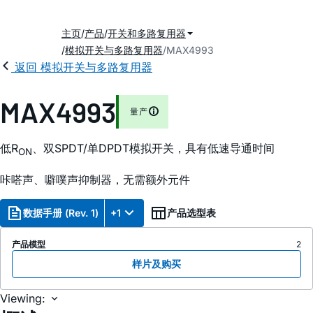
主页
产品
开关和多路复用器
模拟开关与多路复用器
MAX4993
返回 模拟开关与多路复用器
MAX4993
量产
低R
、双SPDT/单DPDT模拟开关，具有低速导通时间
ON
咔嗒声、噼噗声抑制器，无需额外元件
数据手册 (Rev. 1)
+1
产品选型表
产品模型
2
样片及购买
Viewing: