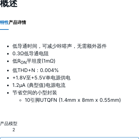
概述
特性
产品详情
低导通时间，可减少咔嗒声，无需额外器件
0.3Ω低导通电阻
低R
平坦度(1mΩ)
ON
低THD+N：0.004%
+1.8V至+5.5V单电源供电
1.2µA (典型值)电源电流
节省空间的小型封装
10引脚UTQFN (1.4mm x 8mm x 0.55mm)
产品模型
2