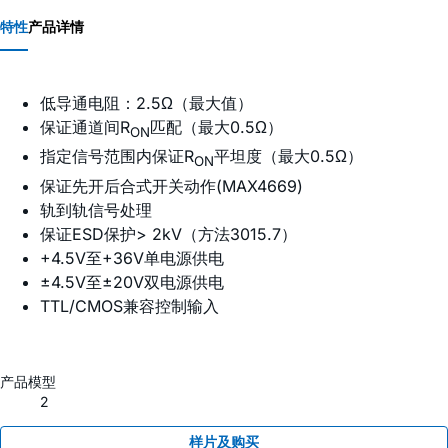
特性
产品详情
低导通电阻：2.5Ω（最大值）
保证通道间R
匹配（最大0.5Ω）
ON
指定信号范围内保证R
平坦度（最大0.5Ω）
ON
保证先开后合式开关动作(MAX4669)
轨到轨信号处理
保证ESD保护> 2kV（方法3015.7）
+4.5V至+36V单电源供电
±4.5V至±20V双电源供电
TTL/CMOS兼容控制输入
产品模型
2
样片及购买