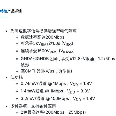
特性
产品详情
为高速数字信号提供增强型电气隔离
数据速率高达200Mbps
可承受5kV
达60s (V
)
RMS
ISO
连续承受1500V
(V
)
RMS
IOWM
GNDA和GNDB之间可承受±12.8kV浪涌，1.2/50μs
波形
高CMTI (50kV/μs，典型值)
低功耗
0.74mW/通道 @ 1Mbps，V
= 1.8V
DD
1.4mW/通道 @ 1Mbps，V
= 3.3V
DD
3.2mW/通道 @ 100Mbps，V
= 1.8V
DD
多种选项，支持各种应用
2种最高速率(200Mbps、25Mbps)