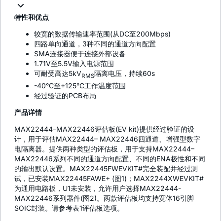
特性和优点
较宽的数据传输速率范围(从DC至200Mbps)
四路单向通道，3种不同的通道方向配置
SMA连接器便于连接外部设备
1.71V至5.5V输入电源范围
可耐受高达5kV
隔离电压，持续60s
RMS
-40°C至+125°C工作温度范围
经过验证的PCB布局
产品详情
MAX22444–MAX22446评估板(EV kit)提供经过验证的设
计，用于评估MAX22444– MAX22446四通道、增强型数字
电隔离器。提供两种类型的评估板，用于支持MAX22444–
MAX22446系列不同的通道方向配置、不同的ENA极性和不同
的输出默认设置。MAX22445FWEVKIT#完全装配并经过测
试，已安装MAX22445FAWE+ (图1)；MAX2244XWEVKIT#
为通用电路板，U1未安装，允许用户选择MAX22444-
MAX22446系列器件(图2)。两款评估板均支持宽体16引脚
SOIC封装。请参考表1评估板选项。