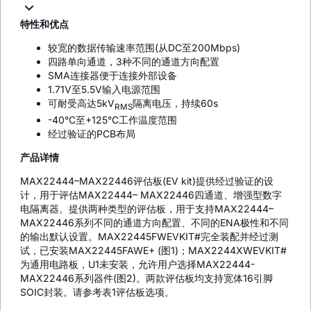
特性和优点
较宽的数据传输速率范围(从DC至200Mbps)
四路单向通道，3种不同的通道方向配置
SMA连接器便于连接外部设备
1.71V至5.5V输入电源范围
可耐受高达5kV
隔离电压，持续60s
RMS
-40°C至+125°C工作温度范围
经过验证的PCB布局
产品详情
MAX22444–MAX22446评估板(EV kit)提供经过验证的设
计，用于评估MAX22444– MAX22446四通道、增强型数字
电隔离器。提供两种类型的评估板，用于支持MAX22444–
MAX22446系列不同的通道方向配置、不同的ENA极性和不同
的输出默认设置。MAX22445FWEVKIT#完全装配并经过测
试，已安装MAX22445FAWE+ (图1)；MAX2244XWEVKIT#
为通用电路板，U1未安装，允许用户选择MAX22444-
MAX22446系列器件(图2)。两款评估板均支持宽体16引脚
SOIC封装。请参考表1评估板选项。