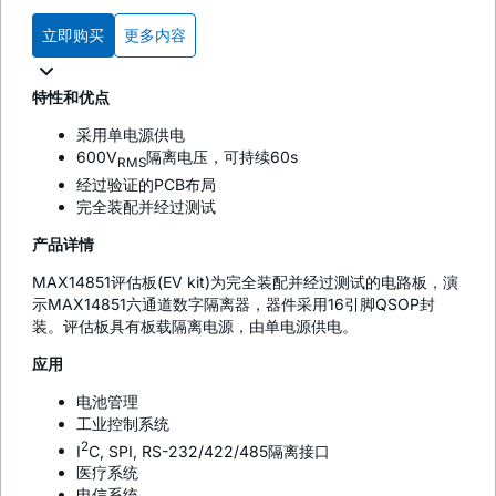
立即购买
更多内容
特性和优点
采用单电源供电
600V
隔离电压，可持续60s
RMS
经过验证的PCB布局
完全装配并经过测试
产品详情
MAX14851评估板(EV kit)为完全装配并经过测试的电路板，演
示MAX14851六通道数字隔离器，器件采用16引脚QSOP封
装。评估板具有板载隔离电源，由单电源供电。
应用
电池管理
工业控制系统
2
I
C, SPI, RS-232/422/485隔离接口
医疗系统
电信系统