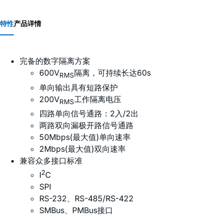
特性
产品详情
完备的数字隔离方案
600V
隔离，可持续长达60s
RMS
单向输出具有短路保护
200V
工作隔离电压
RMS
四路单向信号通路：2入/2出
两路双向漏极开路信号通路
50Mbps(最大值)单向速率
2Mbps(最大值)双向速率
兼容众多接口标准
2
I
C
SPI
RS-232、RS-485/RS-422
SMBus、PMBus接口