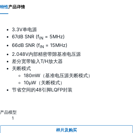
特性
产品详情
3.3V单电源
67dB SNR (f
= 5MHz)
IN
66dB SNR (f
= 15MHz)
IN
2.048V内部精密带隙基准电压源
差分宽带输入T/H放大器
关断模式
180mW（基准电压源关断模式）
10µW（关断模式）
节省空间的48引脚LQFP封装
产品模型
1
样片及购买