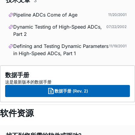
3
Pipeline ADCs Come of Age
11/20/2001
Dynamic Testing of High-Speed ADCs,
07/22/2002
Part 2
Defining and Testing Dynamic Parameters
11/19/2001
in High-Speed ADCs, Part 1
数据手册
这是最新版本的数据手册
数据手册 (Rev. 2)
软件资源