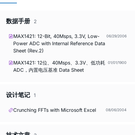
数据手册
2
MAX1421: 12-Bit, 40Msps, 3.3V, Low-
06/29/2006
Power ADC with Internal Reference Data
Sheet (Rev.2)
MAX1421: 12位、40Msps、3.3V、低功耗
01/01/1900
ADC，内置电压基准 Data Sheet
设计笔记
1
Crunching FFTs with Microsoft Excel
08/06/2004
技术文章