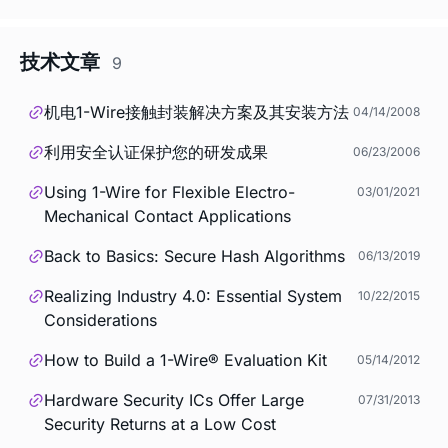
技术文章
9
机电1-Wire接触封装解决方案及其安装方法
04/14/2008
利用安全认证保护您的研发成果
06/23/2006
Using 1-Wire for Flexible Electro-
03/01/2021
Mechanical Contact Applications
Back to Basics: Secure Hash Algorithms
06/13/2019
Realizing Industry 4.0: Essential System
10/22/2015
Considerations
How to Build a 1-Wire® Evaluation Kit
05/14/2012
Hardware Security ICs Offer Large
07/31/2013
Security Returns at a Low Cost