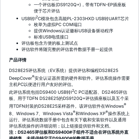
一个评估板(DS9120Q+)，带有TDFN-EP插座板
便于芯片评估
2
USB转I
C模块包含高能PL-2303HXD USB转UART芯片
枚举为虚拟PC COM端口
提供Windows认证徽标USB设备驱动程序
标准USB电缆接口
评估板包含方便的板上测试点
评估软件将随完整的评估套件数据手册一起提供
产品详情
DS28E25评估系统（EV系统）提供评估和编程DS28E25
®
DeepCover
安全认证器所需的硬件和软件。评估系统操作需要
主机PC以便进行用户友好的评估。
2
此评估系统包括DS9400 USB转I
C PC适配器、DS2465评估
板、用于TDFN DS28E25的DS9120Q+评估插座板以及五个采
®
用TDFN封装的DS28E25采样器件。该评估软件在Windows
®
®
8、Windows 7、Windows Vista
和Windows XP
操作系统上
运行。评估系统数据手册中包含有关下载和安装软件以及通用
评估系统操作的详细说明；以上链接提供软件和文档。
注：DS2465评估板和DS9400#子组件不适合在评估系统外直
接销售。未提供特定于DS9400#的数据手册。