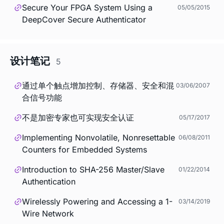
Secure Your FPGA System Using a
05/05/2015
DeepCover Secure Authenticator
设计笔记
5
通过单个触点增加控制、存储器、安全和混
03/06/2007
合信号功能
不是加密专家也可实现安全认证
05/17/2017
Implementing Nonvolatile, Nonresettable
06/08/2011
Counters for Embedded Systems
Introduction to SHA-256 Master/Slave
01/22/2014
Authentication
Wirelessly Powering and Accessing a 1-
03/14/2019
Wire Network