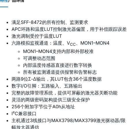
特性
产品详情
满足SFF-8472的所有控制、监测要求
APC环路和温度LUT控制激光器偏置，用于补偿跟踪误差
激光调制受控于温度LUT
六路模拟监视通道：温度、V
、MON1–MON4
CC
MON1–MON4支持内部和外部校准
可调整动态范围
内部温度传感器直接进行数字转换
所有被监测通道提供报警和告警标志
两路9位Σ-Δ输出，其LUT包含36个温度数据
数字I/O引脚：五路输入、五路输出
完整的故障管理系统，提供可屏蔽的激光器关断功能
灵活的两级密码架构提供三级安全保护
256个附加字节位于A0h从地址
I²C兼容接口
主机通过3线接口与MAX3798/MAX3799激光驱动器/限
幅放大器通信