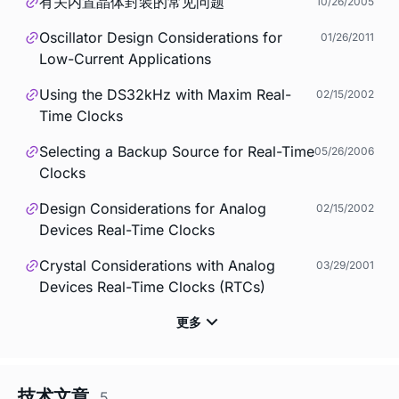
有关内置晶体封装的常见问题
10/26/2005
Oscillator Design Considerations for
01/26/2011
Low-Current Applications
Using the DS32kHz with Maxim Real-
02/15/2002
Time Clocks
Selecting a Backup Source for Real-Time
05/26/2006
Clocks
Design Considerations for Analog
02/15/2002
Devices Real-Time Clocks
Crystal Considerations with Analog
03/29/2001
Devices Real-Time Clocks (RTCs)
技术文章
5