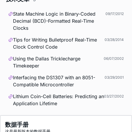
State Machine Logic in Binary-Coded
09/17/2012
Decimal (BCD)-Formatted Real-Time
Clocks
Tips for Writing Bulletproof Real-Time
03/28/2014
Clock Control Code
Using the Dallas Tricklecharge
06/07/2002
Timekeeper
Interfacing the DS1307 with an 8051-
03/29/2001
Compatible Microcontroller
Lithium Coin-Cell Batteries: Predicting an
03/27/2002
Application Lifetime
数据手册
这是最新版本的数据手册