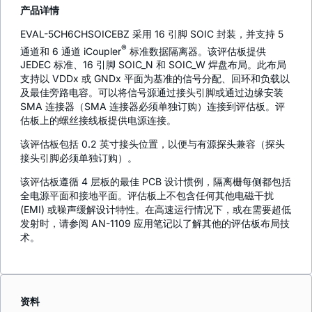
产品详情
EVAL-5CH6CHSOICEBZ 采用 16 引脚 SOIC 封装，并支持 5
®
通道和 6 通道
i
Coupler
标准数据隔离器。该评估板提供
JEDEC 标准、16 引脚 SOIC_N 和 SOIC_W 焊盘布局。此布局
支持以 VDDx 或 GNDx 平面为基准的信号分配、回环和负载以
及最佳旁路电容。可以将信号源通过接头引脚或通过边缘安装
SMA 连接器（SMA 连接器必须单独订购）连接到评估板。评
估板上的螺丝接线板提供电源连接。
该评估板包括 0.2 英寸接头位置，以便与有源探头兼容（探头
接头引脚必须单独订购）。
该评估板遵循 4 层板的最佳 PCB 设计惯例，隔离栅每侧都包括
全电源平面和接地平面。评估板上不包含任何其他电磁干扰
(EMI) 或噪声缓解设计特性。在高速运行情况下，或在需要超低
发射时，请参阅 AN-1109 应用笔记以了解其他的评估板布局技
术。
资料