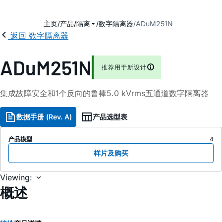
主页
产品
隔离
数字隔离器
ADuM251N
返回 数字隔离器
ADuM251N
推荐用于新设计
集成故障安全和
1
个反向的鲁棒
5.0 kVrms
五通道数字隔离器
数据手册 (Rev. A)
产品选型表
产品模型
4
样片及购买
Viewing:
概述