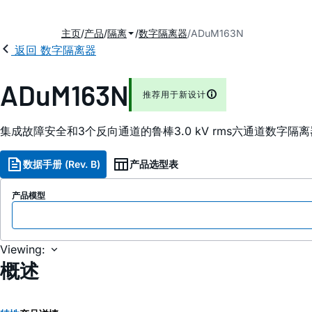
主页
产品
隔离
数字隔离器
ADuM163N
返回 数字隔离器
ADuM163N
推荐用于新设计
集成故障安全和3个反向通道的鲁棒3.0 kV rms六通道数字隔离
数据手册 (Rev. B)
产品选型表
产品模型
Viewing:
概述