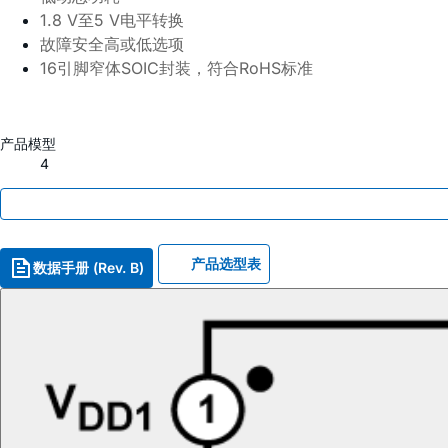
1.8 V
至
5 V
电平转换
故障安全高或低选项
16
引脚窄体
SOIC
封装，符合
RoHS
标准
产品模型
4
产品选型表
数据手册 (Rev. B)