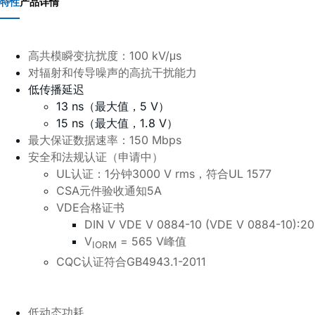
特性
产品详情
高共模瞬变抗扰度：
100 kV/μs
对辐射和传导噪声的高抗干扰能力
低传播延迟
13 ns（最大值，5 V）
15 ns（最大值，1.8 V）
最大保证数据速率：
150 Mbps
安全和法规认证（申请中）
UL
认证：
1
分钟
3000 V rms
，符合
UL 1577
CSA
元件验收通知
5A
VDE
合格证书
DIN V VDE V 0884-10 (VDE V 0884-10):20
V
= 565 V
峰值
IORM
CQC
认证符合
GB4943.1-2011
低动态功耗