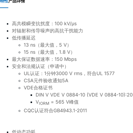
特性
产品详情
高共模瞬变抗扰度：
100 kV/μs
对辐射和传导噪声的高抗干扰能力
低传播延迟
13 ns
（最大值，
5 V
）
15 ns
（最大值，
1.8 V
）
最大保证数据速率：
150 Mbps
安全和法规认证（申请中）
UL
认证：
1
分钟
3000 V rms
，符合
UL 1577
CSA
元件验收通知
5A
VDE
合格证书
DIN V VDE V 0884-10 (VDE V 0884-10):20
V
= 565 V
峰值
IORM
CQC
认证符合
GB4943.1-2011
低动态功耗