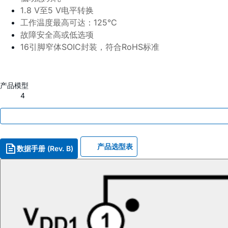
1.8 V
至
5 V
电平转换
工作温度最高可达：
125°C
故障安全高或低选项
16
引脚窄体
SOIC
封装，符合
RoHS
标准
产品模型
4
产品选型表
数据手册 (Rev. B)