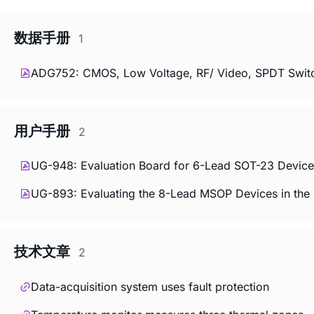
数据手册
1
ADG752: CMOS, Low Voltage, RF/ Video, SPDT Switc
用户手册
2
UG-948: Evaluation Board for 6-Lead SOT-23 Devices 
UG-893: Evaluating the 8-Lead MSOP Devices in the 
技术文章
2
Data-acquisition system uses fault protection