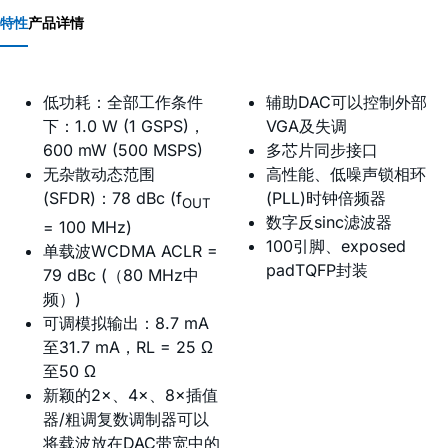
特性
产品详情
低功耗：全部工作条件
辅助DAC可以控制外部
下：1.0 W (1 GSPS)，
VGA及失调
600 mW (500 MSPS)
多芯片同步接口
无杂散动态范围
高性能、低噪声锁相环
(SFDR)：78 dBc (f
(PLL)时钟倍频器
OUT
数字反sinc滤波器
= 100 MHz)
100引脚、exposed
单载波WCDMA ACLR =
padTQFP封装
79 dBc (（80 MHz中
频）)
可调模拟输出：8.7 mA
至31.7 mA，RL = 25 Ω
至50 Ω
新颖的2×、4×、8×插值
器/粗调复数调制器可以
将载波放在DAC带宽中的