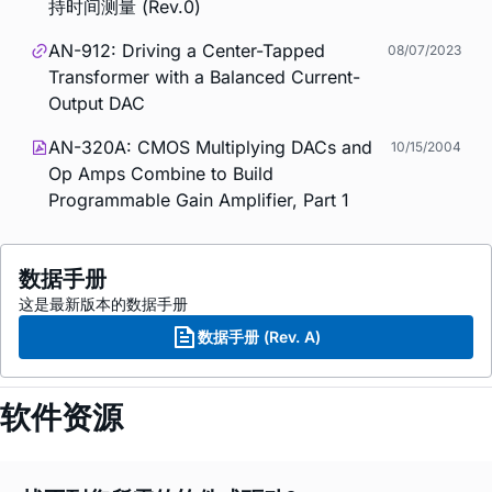
持时间测量 (Rev.0)
AN-912: Driving a Center-Tapped
08/07/2023
Transformer with a Balanced Current-
Output DAC
AN-320A: CMOS Multiplying DACs and
10/15/2004
Op Amps Combine to Build
Programmable Gain Amplifier, Part 1
数据手册
这是最新版本的数据手册
数据手册 (Rev. A)
软件资源