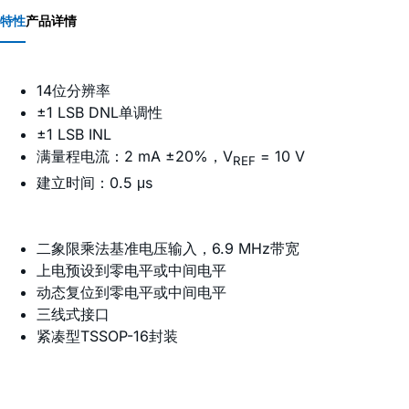
特性
产品详情
14位分辨率
±1 LSB DNL单调性
±1 LSB INL
满量程电流：2 mA ±20%，V
= 10 V
REF
建立时间：0.5 μs
二象限乘法基准电压输入，6.9 MHz带宽
上电预设到零电平或中间电平
动态复位到零电平或中间电平
三线式接口
紧凑型TSSOP-16封装