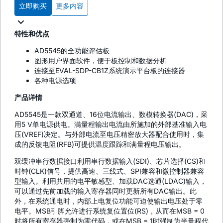
立即购买
更多内容
特性和优点
AD5545的全功能评估板
图形用户界面软件，便于板控制和数据分析
连接至EVAL-SDP-CB1Z系统演示平台板的连接器
各种电源选项
产品详情
AD5545是一款双通道、16位电流输出、数模转换器(DAC)，采
用5 V单电源供电。满量程输出电流由所施加的外部基准输入电
压(VREF)决定。与外部电流至电压精密放大器配合使用时，集
成的反馈电阻(RFB)可提供温度跟踪和满量程电压输出。
双缓冲串行数据接口利用串行数据输入(SDI)、芯片选择(CS)和
时钟(CLK)信号，提供高速、三线式、SPI兼容和微控制器兼容
型输入。利用共用的电平敏感型、加载DAC选通(LDAC)输入，
可以通过先前加载的输入寄存器同时更新所有DAC输出。此
外，在系统通电时，内部上电复位功能可迫使输出电压处于零
电平。MSB引脚允许进行系统复位置位(RS)，从而在MSB = 0
时将所有寄存器强制为零代码，或在MSB = 1时强制为半量程代