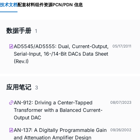
技术文档
配套材料
组件资源
PCN/PDN 信息
数据手册
1
AD5545/AD5555: Dual, Current-Output,
05/17/2011
Serial-Input, 16-/14-Bit DACs Data Sheet
(Rev.I)
应用笔记
3
AN-912: Driving a Center-Tapped
08/07/2023
Transformer with a Balanced Current-
Output DAC
AN-137: A Digitally Programmable Gain
09/26/2002
and Attenuation Amplifier Design