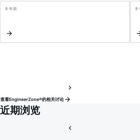
8 年前
8
ADIS1
的
配
置
寄
存
器
查看EngineerZone®的相关讨论
近期浏览