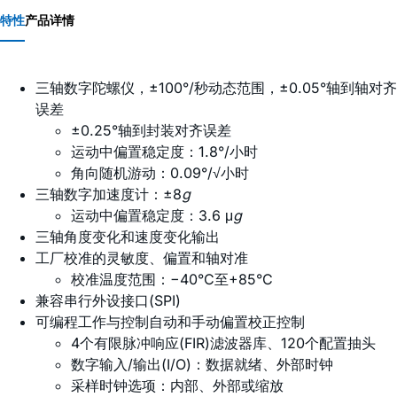
特性
产品详情
三轴数字陀螺仪，±100°/秒动态范围，±0.05°轴到轴对齐
误差
±0.25°轴到封装对齐误差
运动中偏置稳定度：1.8°/小时
角向随机游动：0.09°/√小时
三轴数字加速度计：±8
g
运动中偏置稳定度：3.6 μ
g
三轴角度变化和速度变化输出
工厂校准的灵敏度、偏置和轴对准
校准温度范围：−40°C至+85°C
兼容串行外设接口(SPI)
可编程工作与控制自动和手动偏置校正控制
4个有限脉冲响应(FIR)滤波器库、120个配置抽头
数字输入/输出(I/O)：数据就绪、外部时钟
采样时钟选项：内部、外部或缩放