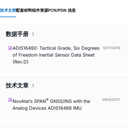
技术文档
配套材料
组件资源
PCN/PDN 信息
数据手册
1
ADIS16490: Tactical Grade, Six Degrees
10/17/2016
of Freedom Inertial Sensor Data Sheet
(Rev.D)
技术文章
1
®
09/12/2017
NovAtel’s SPAN
GNSS/INS with the
Analog Devices ADIS16488 IMU