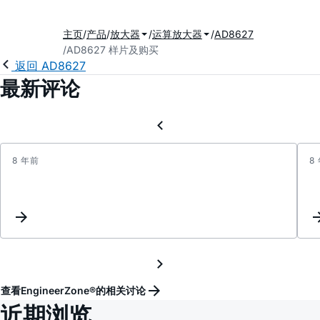
主页
产品
放大器
运算放大器
AD8627
AD8627 样片及购买
返回 AD8627
最新评论
8 年前
8
AD86
输
出
震
荡
查看EngineerZone®的相关讨论
近期浏览