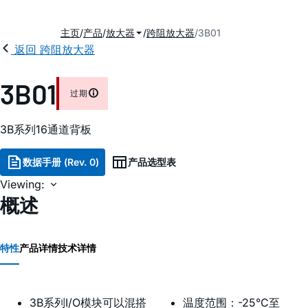
主页
产品
放大器
跨阻放大器
3B01
返回 跨阻放大器
3B01
过期
3B系列16通道背板
数据手册 (Rev. 0)
产品选型表
Viewing:
概述
特性
产品详情
技术详情
3B系列I/O模块可以混搭
温度范围：-25°C至