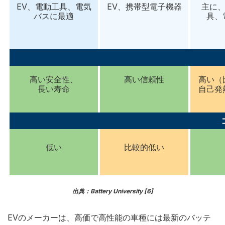
EV、電動工具、電気
EV、携帯型電子機器
主に、
バスに最適
具、
高い安全性、
高い信頼性
高い（
長い寿命
自己発
低い
比較的低い
出典：Battery University [6]
EVのメーカーは、高価で高性能の車種には最新のバッテ