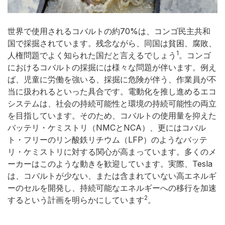
世界で使用されるコバルトの約70%は、コンゴ民主共和
国で採掘されています。残念ながら、同国は貧困、腐敗、
1
人権問題でよく知られた国だと言えるでしょう
。コンゴ
におけるコバルトの採掘には様々な問題が伴います。例え
ば、児童に労働を強いる、採掘に危険が伴う、作業員が不
当に扱われるといった具合です。電動化を推し進めるエコ
システムは、社会の持続可能性と環境の持続可能性の両立
を目指しています。そのため、コバルトの使用量を抑えた
バッテリ・ケミストリ（NMCとNCA）、更にはコバル
ト・フリーのリン酸鉄リチウム（LFP）のようなバッテ
リ・ケミストリに対する関心が高まっています。多くのメ
ーカーはこのような動きを歓迎しています。実際、Tesla
は、コバルトが少ない、または含まれていない高エネルギ
ーのセルを開発し、持続可能なエネルギーへの移行を加速
2
するという計画を明らかにしています
。