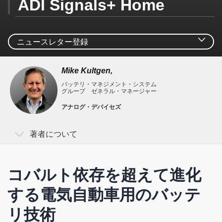
ADI Signals+ Home
ニュースレター登録
Mike Kultgen,
バッテリ・マネジメント・システム
Signals+ ニュースレター登録
グループ ゼネラル・マネージャー
アナログ・デバイセズ
Signals+はコネクティビティ、デジタルヘルス、モビリテ
ィ、スマートインダストリーに関する最新情報をお届けし
著者について
ます。
Mike Kultgen
コバルト依存を超えて進化
Mike Kultgenは、24年以上にわたり、自動車、航空宇
する電気自動車用のバッテ
宙、通信、産業などの分野を対象としたICの設計に携
わってきました。アナログ・デバイセズでは、10年の
リ技術
間に、アンプ、モノリシック・フィルタ、シリコン発