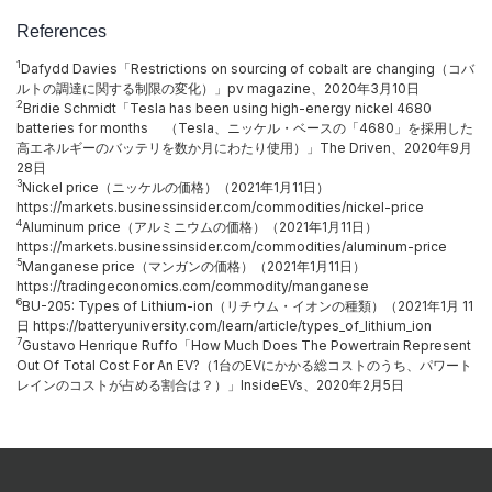
References
1
Dafydd Davies「Restrictions on sourcing of cobalt are changing（コバ
ルトの調達に関する制限の変化）」pv magazine、2020年3月10日
2
Bridie Schmidt「Tesla has been using high-energy nickel 4680
batteries for months （Tesla、ニッケル・ベースの「4680」を採用した
高エネルギーのバッテリを数か月にわたり使用）」The Driven、2020年9月
28日
3
Nickel price（ニッケルの価格）（2021年1月11日）
https://markets.businessinsider.com/commodities/nickel-price
4
Aluminum price（アルミニウムの価格）（2021年1月11日）
https://markets.businessinsider.com/commodities/aluminum-price
5
Manganese price（マンガンの価格）（2021年1月11日）
https://tradingeconomics.com/commodity/manganese
6
BU-205: Types of Lithium-ion（リチウム・イオンの種類）（2021年1月 11
日 https://batteryuniversity.com/learn/article/types_of_lithium_ion
7
Gustavo Henrique Ruffo「How Much Does The Powertrain Represent
Out Of Total Cost For An EV?（1台のEVにかかる総コストのうち、パワート
レインのコストが占める割合は？）」InsideEVs、2020年2月5日