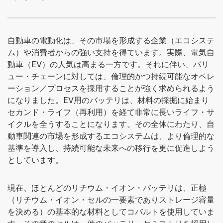
振器など、25種以上の製品の開発に貢献。これまでの
業務に関連する5件の特許を保有。ミズーリ大学で電
気工学の学士号、テキサス大学で電気工学の修士号を
自動車の電動化は、その市場を形成する企業（エコシステ
取得しました。
ム）や消費者からの強い支持を得ています。実際、電気自
動車（EV）の人気は高まる一方です。それに伴い、バリ
ュー・チェーンに対しては、倫理的かつ持続可能なオペレ
ーション／プロセスを採用することが強く求められるよう
詳細を閉じる
になりました。EV用のバッテリは、材料の採掘に始まり
セカンド・ライフ（再利用）を経て非常に長いライフ・サ
イクルを全うすることになります。その全体にわたり、自
動車関連の市場を形成するエコシステムは、より倫理的な
基準を導入し、持続可能な未来への移行を更に促進しよう
としています。
現在、ほとんどのリチウム・イオン・バッテリは、正極
（リチウム・イオン・セルの一要素でありストレージ容量
を決める）の基本的な材料としてコバルトを使用していま