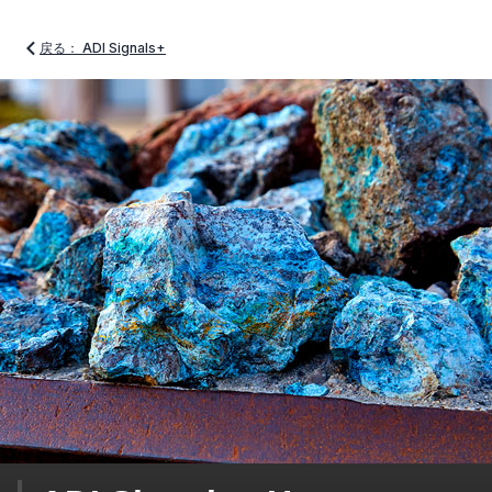
戻る： ADI Signals+