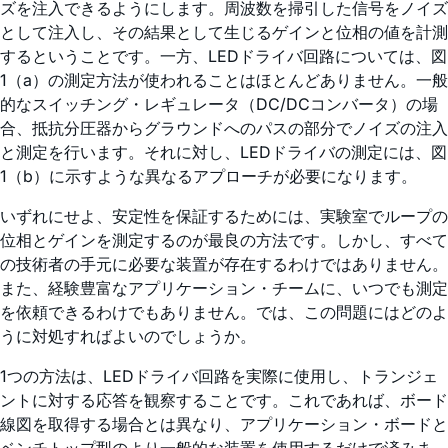
ズを注入できるようにします。周波数を掃引した信号をノイズ
として注入し、その結果として生じるゲインと位相の値を計測
するということです。一方、LEDドライバ回路については、図
1（a）の測定方法が使われることはほとんどありません。一般
的なスイッチング・レギュレータ（DC/DCコンバータ）の場
合、抵抗分圧器からグラウンドへのパスの部分でノイズの注入
と測定を行います。それに対し、LEDドライバの測定には、図
1（b）に示すような異なるアプローチが必要になります。
いずれにせよ、安定性を保証するためには、実験室でループの
位相とゲインを測定するのが最良の方法です。しかし、すべて
の技術者の手元に必要な装置が存在するわけではありません。
また、経験豊富なアプリケーション・チームに、いつでも測定
を依頼できるわけでもありません。では、この問題にはどのよ
うに対処すればよいのでしょうか。
1つの方法は、LEDドライバ回路を実際に使用し、トランジェ
ントに対する応答を観察することです。これであれば、ボード
線図を取得する場合とは異なり、アプリケーション・ボードと