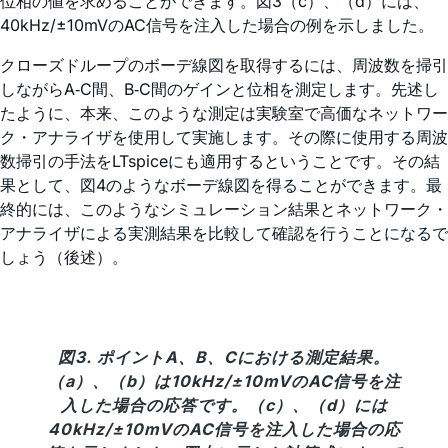
位相の値を求めることができます。図3（c）、（d）には、
40kHz/±10mVのAC信号を注入した場合の例を示しました。
クローズドループのボーデ線図を取得するには、周波数を掃引
しながらA‐C間、B‐C間のゲインと位相を測定します。先述し
たように、本来、このような測定は実験室で高価なネットワー
ク・アナライザを使用して実施します。その際に使用する周波
数掃引の手法をLTspiceにも適用するということです。その結
果として、図4のようなボーデ線図を得ることができます。最
終的には、このようなシミュレーション結果とネットワーク・
アナライザによる実測結果を比較して確認を行うことになるで
しょう（後述）。
図3. ポイントA、B、Cにおける測定結果。
（a）、（b）は10kHz/±10mVのAC信号を注
入した場合の応答です。（c）、（d）には
40kHz/±10mVのAC信号を注入した場合の応