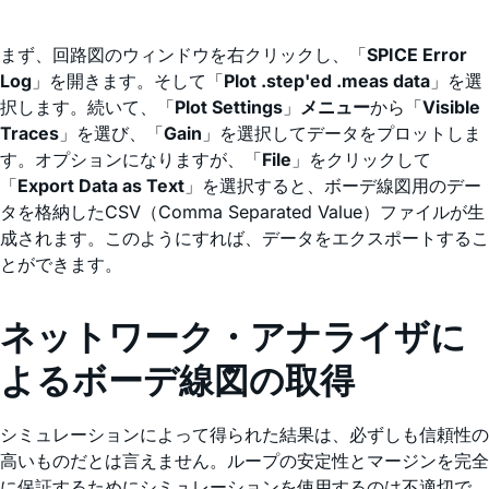
まず、回路図のウィンドウを右クリックし、「
SPICE Error
Log
」を開きます。そして「
Plot .step'ed .meas data
」を選
択します。続いて、「
Plot Settings
」
メニュー
から「
Visible
Traces
」を選び、「
Gain
」を選択してデータをプロットしま
す。オプションになりますが、「
File
」をクリックして
「
Export Data as Text
」を選択すると、ボーデ線図用のデー
タを格納したCSV（Comma Separated Value）ファイルが生
成されます。このようにすれば、データをエクスポートするこ
とができます。
ネットワーク・アナライザに
よるボーデ線図の取得
シミュレーションによって得られた結果は、必ずしも信頼性の
高いものだとは言えません。ループの安定性とマージンを完全
に保証するためにシミュレーションを使用するのは不適切で