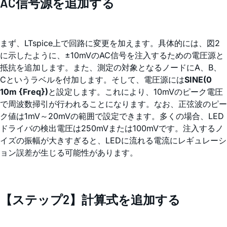
AC信号源を追加する
まず、LTspice上で回路に変更を加えます。具体的には、図2
に示したように、±10mVのAC信号を注入するための電圧源と
抵抗を追加します。また、測定の対象となるノードにA、B、
Cというラベルを付加します。そして、電圧源には
SINE(0
10m {Freq})
と設定します。これにより、10mVのピーク電圧
で周波数掃引が行われることになります。なお、正弦波のピー
ク値は1mV～20mVの範囲で設定できます。多くの場合、LED
ドライバの検出電圧は250mVまたは100mVです。注入するノ
イズの振幅が大きすぎると、LEDに流れる電流にレギュレーシ
ョン誤差が生じる可能性があります。
【ステップ2】計算式を追加する