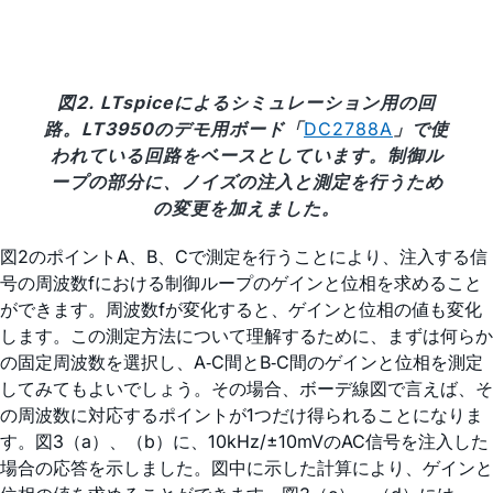
図2. LTspiceによるシミュレーション用の回
路。LT3950のデモ用ボード「
DC2788A
」で使
われている回路をベースとしています。制御ル
ープの部分に、ノイズの注入と測定を行うため
の変更を加えました。
図2のポイントA、B、Cで測定を行うことにより、注入する信
号の周波数fにおける制御ループのゲインと位相を求めること
ができます。周波数fが変化すると、ゲインと位相の値も変化
します。この測定方法について理解するために、まずは何らか
の固定周波数を選択し、A‐C間とB‐C間のゲインと位相を測定
してみてもよいでしょう。その場合、ボーデ線図で言えば、そ
の周波数に対応するポイントが1つだけ得られることになりま
す。図3（a）、（b）に、10kHz/±10mVのAC信号を注入した
場合の応答を示しました。図中に示した計算により、ゲインと