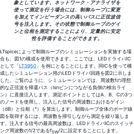
象としています。ネットワーク・アナライザを
使って測定を行う場合には、制御ループに変更
を加えてインピーダンスの高いパスに正弦波信
号を注入します。その状態で制御ループのゲイ
ンと位相を測定することにより、定量的に安定
性を評価することができます。
LTspiceによって制御ループのシミュレーションを実施する場
合も、図1の構成を使用できます。ここでは、LEDドライバIC
として「
LT3950
」を例にとることにします。同ICを使って構
成したシミュレーション用のLEDドライバ回路を図2に示しま
した。ご覧のように、シミュレーションでは、周波数fの理想
的な正弦波を帰還パス（Isnピンにつながる負側の検出ライ
ン）に直接注入します。測定ポイントとしてはA、B、Cの3つ
のノードを使用し、注入した信号の周波数におけるゲイン
（dB）と位相（°）を算出します。制御ループ全体のボーデ線
図を取得するには、周波数を掃引しながら測定を繰り返しま
す。注入する信号の最高周波数は、LEDドライバICのスイッチ
ング周波数の1/2であるf
/2に設定することにします。
SW