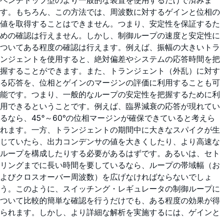
ベンチトップ型のより一般的な装置を使用するだけで済みま
す。もちろん、この方法では、周波数に対するゲインと位相の
値を取得することはできません。つまり、安定性を保証するた
めの確認は行えません。しかし、制御ループの速度と安定性に
ついてある程度の確認は行えます。例えば、振幅の大きいトラ
ンジェントを使用すると、絶対偏差やシステムの応答時間を把
握することができます。また、トランジェント（外乱）に対す
る応答を、位相とゲインのマージンの評価に利用することも可
能です。つまり、一般的なループの安定性を把握するために利
用できるということです。例えば、臨界減衰の応答が現れてい
るなら、45°～60°の位相マージンが確保できていると考えら
れます。一方、トランジェントの期間中に大きなスパイクが生
じていたら、出力コンデンサの値を大きくしたり、より高速な
ループを構成したりする必要があるはずです。あるいは、セト
リングまでに長い時間を要しているなら、ループの帯域幅（お
よびクロスオーバー周波数）を広げなければならないでしょ
う。このように、スイッチング・レギュレータの制御ループに
ついて比較的簡単な確認を行うだけでも、ある程度の効果が得
られます。しかし、より詳細な解析を実施するには、ゲインと