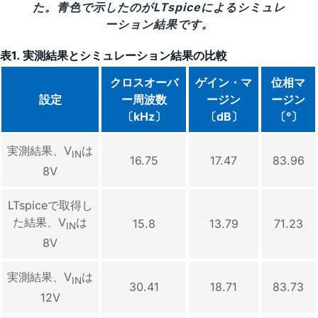
た。青色で示したのがLTspiceによるシミュレ
ーション結果です。
表1. 実測結果とシミュレーション結果の比較
クロスオーバ
ゲイン・マ
位相マ
設定
ー周波数
ージン
ージン
〔kHz〕
〔dB〕
〔°〕
実測結果、V
は
IN
16.75
17.47
83.96
8V
LTspiceで取得し
た結果、V
は
15.8
13.79
71.23
IN
8V
実測結果、V
は
IN
30.41
18.71
83.73
12V