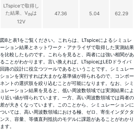
LTspiceで取得し
た結果、V
は
47.36
5.04
62.29
IN
12V
図8と表1をご覧ください。これらは、LTspiceによるシミュレ
ーション結果とネットワーク・アナライザで取得した実測結果
を比較したものです。これらを見ると、両者には強い相関があ
ることがわかります。言い換えれば、LTspiceはLEDドライバ
回路の設計に役立つツールであるということです。シミュレー
ションを実行すれば大まかな基準値が得られるので、コンポー
ネントの選択肢を絞り込むことが可能になります。なお、シミ
ュレーション結果を見ると、低い周波数領域では実測結果によ
り近い値が得られています。一方、高い周波数領域では両者の
差が大きくなっています。このことから、シミュレーションに
ついては、高い周波数領域における極、ゼロ、寄生インダクタ
ンス、容量、等価直列抵抗のモデルに課題があることがわかり
ます。