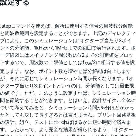
設定する
.stepコマンドを使えば、解析に使用する信号の周波数分解能
と周波数範囲を設定することができます。上記のディレクティ
ブにより、このシミュレーションは1オクターブ当たり3ポイ
ントの分解能、1kHzから1MHzまでの範囲で実行されます。ボ
ーデ線図にはスイッチング周波数の1/2までの測定値をプロッ
トするので、周波数の上限値としてはf
/2に相当する値を設
SW
定します。なお、ポイント数を増やせば分解能は向上します
が、それに応じてシミュレーション時間が長くなります。1オ
クターブ当たり3ポイントというのは、分解能としては最低限
の値です。ただ、このように設定すれば、シミュレーション時
間を節約することができます。とはいえ、設計サイクル全体に
ついて考えてみると、シミュレーション時間が5分ほどかかっ
たとしても決して長すぎるとは言えません。プリント回路基板
の設計、組立、テストに比べればはるかに短い時間で済みま
す。したがって、より完全な結果が得られるよう、1オクター