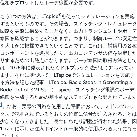
位相をプロットしたボーデ線図が必要です。
®
もう1つの方法は、LTspice
を使ってシミュレーションを実施
するというものです。その場合、スイッチング・レギュレータ
回路を実際に構築することなく、出力トランジェントやボーデ
線図を確認することができます。つまり、制御ループの安定性
を大まかに把握できるということです。これは、補償用の各種
コンポーネントを選択したり、出力コンデンサの値を決定した
りするための出発点になります。ボーデ線図の取得方法として
は、1975年に発表されたミドルブルック法がよく知られてい
ます。それに基づいて、LTspiceでシミュレーションを実施す
る方法を記した記事「LTspice: Basic Steps in Generating a
Bode Plot of SMPS」（LTspice：スイッチング電源のボーデ
線図を生成するための基本的なステップ）も公開されています
1
。なお、実際の回路を使用した評価において、ミドルブルッ
ク法で説明されているとおりの位置に信号が注入されることは
少なくなってきました。長年にわたり調整が行われた結果、図
1（a）に示した注入ポイントが一般的に使用されるようになっ
ています。