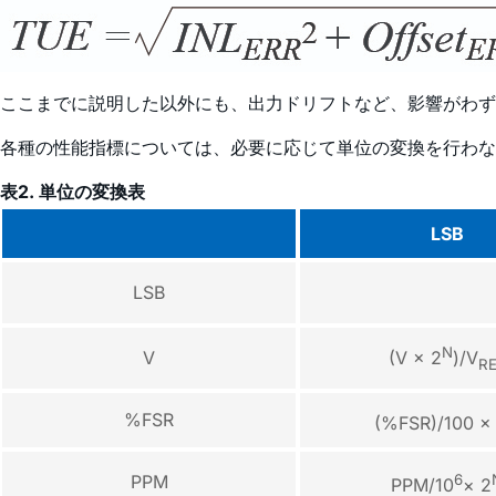
ここまでに説明した以外にも、出力ドリフトなど、影響がわず
各種の性能指標については、必要に応じて単位の変換を行わな
表2. 単位の変換表
LSB
LSB
N
V
(V × 2
)/V
R
%FSR
(%FSR)/100 ×
PPM
6
PPM/10
× 2