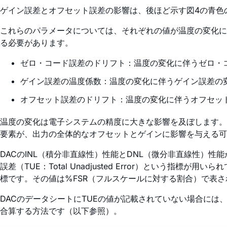
ゲイン誤差とオフセット誤差の影響は、後ほど示す図4の青色
これらのパラメータについては、それぞれの値が温度の変化に
る必要があります。
ゼロ・コード誤差のドリフト：温度の変化に伴うゼロ・
ゲイン誤差の温度係数：温度の変化に伴うゲイン誤差の
オフセット誤差のドリフト：温度の変化に伴うオフセッ
温度の変化は電子システムの精度に大きな影響を及ぼします。
要素が、出力の全体的なオフセットとゲインに影響を与える可
DACのINL（積分非直線性）性能とDNL（微分非直線性）
誤差（TUE：Total Unadjusted Error）とい
標です。その値は%FSR（フルスケールに対する割合）で表さ
DACのデータシートにTUEの値が記載されていない場合には
合算する方法です（以下参照）。