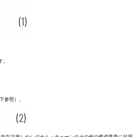
す。
以下参照）。
、内在誤差）やシグナル・チェーンのその他の構成要素に起因