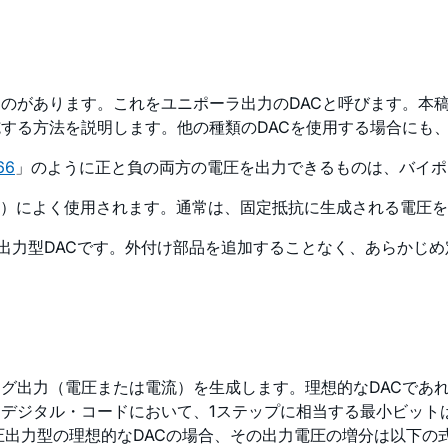
ものがあります。これをユニポーラ出力のDACと呼びます。本
施する方法を説明します。他の種類のDACを使用する場合にも
66
」のように正と負の両方の電圧を出力できるものは、バイポ
AC）によく使用されます。通常は、固定抵抗に生成される電圧
出力型DACです。外付け部品を追加することなく、あらかじ
ログ出力（電圧または電流）を生成します。理想的なDACであ
ル・コードにおいて、1ステップに相当する最小ビットはLSB（Lea
電圧出力型の理想的なDACの場合、その出力電圧の増分は以下の