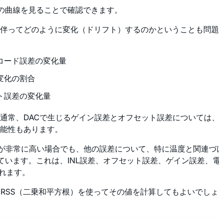
の曲線を見ることで確認できます。
伴ってどのように変化（ドリフト）するのかということも問題
コード誤差の変化量
変化の割合
ト誤差の変化量
通常、DACで生じるゲイン誤差とオフセット誤差については
能性もあります。
性能が非常に高い場合でも、他の誤差について、特に温度と関連
う指標が用いられています。これは、INL誤差、オフセット誤差、ゲイ
れます。
、RSS（二乗和平方根）を使ってその値を計算してもよいでし