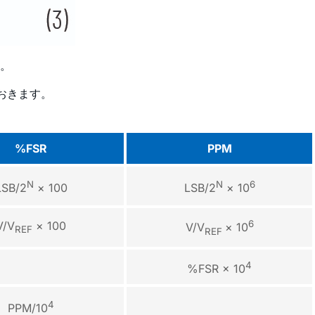
。
おきます。
%FSR
PPM
N
N
6
LSB/2
× 100
LSB/2
× 10
6
V/V
× 100
V/V
× 10
REF
REF
4
%FSR × 10
4
PPM/10