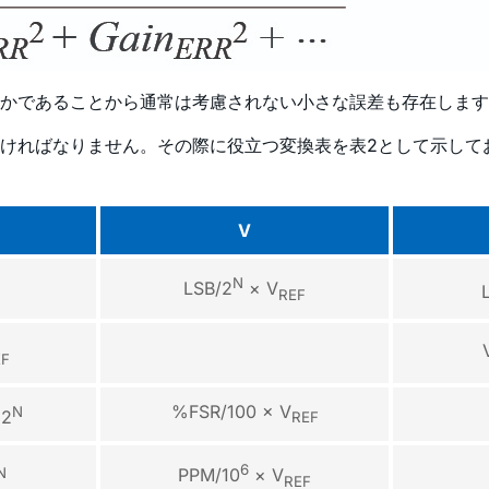
かであることから通常は考慮されない小さな誤差も存在します
ければなりません。その際に役立つ変換表を表2として示して
V
N
LSB/2
× V
REF
EF
%FSR/100 × V
N
 2
REF
6
N
PPM/10
× V
REF