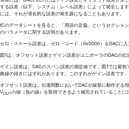
する誤差（以下、システム・レベル誤差）によって発生します
には、それが潜在的な誤差の発生源になることもあります。
ICのデータシートを見ると、「用語の定義」というセクショ
のパラメータに関する説明があります。
ゼロ・スケール誤差は、ゼロ・コード（0x0000）をDAC
図1は、オフセット誤差とゲイン誤差がユニポーラのDACの
ゲイン誤差は、DACのスパン誤差の測定値です。図1では紫色
曲線の傾きにはずれがあります。このずれがゲイン誤差です。
オフセット誤差は、伝達関数においてDACが線形に動作する
V
の値（負の値）を取得できるよう補完されていることに
OUT