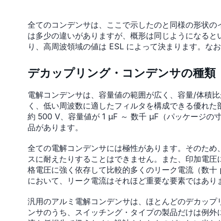
全てのコンデンサは、ここで示したのと同様の形状の
は多少の違いがありますが、概形は同じようになるとい
り、高周波領域の値は ESL によって決まります。な
デカップリング・コンデンサの種類
電解コンデンサは、容量値の範囲が広く、容量/体積
く、低い周波数に適したフィルタを構成できる優れた部品
約 500 V、容量値が 1 µF ～ 数千 µF（パッ
品があります。
全ての電解コンデンサには極性があります。そのため
スに耐えたりすることはできません。また、印加電圧
格電圧に強く依存して比較的多くのリーク電流（数十 
において、リーク電流はそれほど重要な要素ではあり
汎用のアルミ電解コンデンサは、ほとんどのデカップ
ンサのうち、スイッチング・タイプの製品だけは例外に