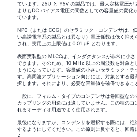
ています。Z5U と Y5V の製品では、最大定格電圧が 2
よりもDC バイアス電圧の関数としての容量値の変化
ています。
NP0（または COG）のセラミック・コンデンサは、
い高誘電率系の製品とは異なり）電圧係数は低く抑えられて
され、実用上の上限値は 0.01 µF となります。
表面実装型の MLCCは、インダクタンスが非常に小さ
できます。そのため、10 MHz 以上の周波数を対
ようになっています。容量値の小さいセラミック・チッ
す。高周波アプリケーション向けには、対象とする最
択します。それにより、必要な容量値を確保できるこ
一般に、フィルム・タイプのコンデンサは巻回型なの
カップリングの用途には適していません。この種のコ
れるオーディオ用途でよく使用されます。
最後になりますが、コンデンサを選択する際には、絶縁
するようにしてください。この原則に反すると、回路
ん。