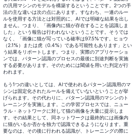
の汎用マシンのモデルを構築するということです。2つの手
法の主な違いは次の点にあります。すなわち、一連のルー
ルを使用する方法とは対照的に、AIでは明確な結果を出し
ません。つまり、「画像内に猫が存在することを認識しま
した」という報告は行われないということです。そうでは
なく、「画像に猫が写っている確率は97.5%です。ヒョウ
（2.1%）または虎（0.4%）である可能性もあります」とい
う結果をリポートします。つまり、実際のアプリケーショ
ンでは、パターン認識のプロセスの最後に別途判断を実施
する必要があります。そのためには閾値を用いた判定が行
われます。
もう1つの違いとしては、AIで使われるパターン認識用のマ
シンは固定化されたルールを備えていないということが挙
げられます。その代わりに、パターン認識用のマシンのト
レーニングを実施します。この学習プロセスでは、ニュー
ラル・ネットワークに対して猫の画像を大量に提示しま
す。その結果として、同ネットワークは最終的には画像内
に猫がいるか否かを独力で認識できるようになります。重
要なのは、その後に行われる認識が、トレーニングの際に