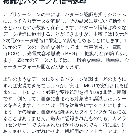
複雑なパターンと信号処理
アプリケーションの中には、パターン認識を担うシステム
によって入力データを解釈し、その結果に基づいて動作す
るというものが数多く存在します。パターン認識は様々な
データ構造に適用することができますが、本稿では1次元と
2次元のデータ構造に限定して話を進めることにします。1
次元のデータの一般的な例としては、音声信号、心電図
（ECG）、光電式容積脈波（PPG）、振動などが挙げられ
ます。2次元のデータとしては、一般的な画像、熱画像、ウ
ォーターフォール図などがあります。
上記のようなデータに対するパターン認識は、どのように
すれば実現できるでしょうか。実は、MCUで実行される従
来のコードによって必要な変換処理を行うのは非常に困難
です。例として、画像に含まれる対象物を認識したいケー
スを考えます。ここでは、猫を対象物にすることにしまし
ょう。その場合、画像が記録されたタイミングが問題にな
ることはありません。過去に記録されたものでも、カメラ
（センサー）で取得されたばかりのものでも、特に違いは
ありません。いずれにせよ、解析用のソフトウェアは、と