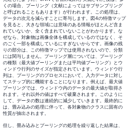
くの場合、プーリング（文献によってはサブサンプリング
と呼ばれることもあります）が行われます。この処理は、
データの次元を減らすことに寄与します。図4の特徴マップ
を見ると、大きな領域には意味のある情報がほとんど含ま
れていないか、全く含まれていないことがわかります。な
ぜなら、対象物は画像全体を構成しているのではなく、そ
のごく一部を構成しているにすぎないからです。画像の残
りの部分は、この特徴マップでは使用されないので、分類
には関与しません。プーリング層については、プーリング
の種類（最大値プーリングまたは平均値プーリング）とウ
ィンドウ行列のサイズが指定されています。ウィンドウ行
列は、プーリングのプロセスにおいて、入力データに対し
てステップ的に機能することになります。例えば、最大値
プーリングでは、ウィンドウ内のデータの最大値が取得さ
れます。それ以外の値はすべて破棄されます。このように
して、データの数は連続的に減少していきます。最終的に
は、畳み込みの処理に伴って、各対象物のクラスに固有の
性質が抽出されます。
但し、畳み込みとプーリングの処理を繰り返した結果は、