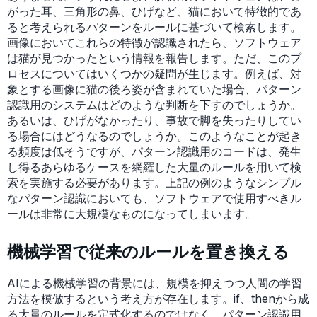
がった耳、三角形の鼻、ひげなど、猫において特徴的であ
ると考えられるパターンをルールに基づいて検索します。
画像においてこれらの特徴が認識されたら、ソフトウェア
は猫が見つかったという情報を報告します。ただ、このプ
ロセスについてはいくつかの疑問が生じます。例えば、対
象とする画像に猫の後ろ姿が含まれていた場合、パターン
認識用のシステムはどのような判断を下すのでしょうか。
あるいは、ひげがなかったり、事故で脚を失ったりしてい
る場合にはどうなるのでしょうか。このようなことが起き
る頻度は低そうですが、パターン認識用のコードは、発生
し得るあらゆるケースを網羅した大量のルールを用いて検
索を実施する必要があります。上記の例のようなシンプル
なパターン認識においても、ソフトウェアで使用すべきル
ールは非常に大規模なものになってしまいます。
機械学習で従来のルールを置き換える
AIによる機械学習の背景には、規模を抑えつつ人間の学習
方法を模倣するという考え方が存在します。if、thenから成
る大量のルールを定式化するのではなく、パターン認識用