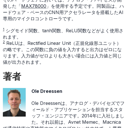
発した「
MAX78000
」を使用する予定です。同製品は、ハ
ードウェア・ベースのCNN用アクセラレータを搭載したAI
専用のマイクロコントローラです。
1
シグモイド関数、tanh関数、ReLU関数などがよく使用さ
れます。
2
ReLUは、Rectified Linear Unit（正規化線形ユニット）
の略です。この関数に負の値を入力すると出力はゼロにな
ります。入力値がゼロよりも大きい場合には入力値と同じ
値が出力されます。
著者
Ole Dreessen
Ole Dreessenは、アナログ・デバイセズでフ
ィールド・アプリケーションを担当するスタ
ッフ・エンジニアです。2014年に入社しまし
た。それ以前は、Avnet Memec、Macnica