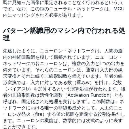
既に見知った画像に限定されることなく行われるという点
です。なお、この種のニューラル・ネットワークは、MCU
内にマッピングされる必要があります。
パターン認識用のマシン内で行われる処
理
先述したように、ニューロン・ネットワークは、人間の脳
内の神経回路網を模して構築されています。ニューロン・
ネットワークの各ニューロンは、複数の入力と1つの出力を
備えています。それらのニューロンは、通常は入力部の線
形変換とそれに続く非線形関数を備えています。前者の線
形変換では、入力に対してある数（重みw）を掛け、定数
（バイアスb）を加算するという演算処理が行われます。後
者の非線形関数は活性化関数（Activation Function）とも
1
呼ばれ、固定化された処理を実行します
。この関数は、ネ
ットワークにおける唯一の非線形成分として、人工のニュ
ーロンが発火（fire）する値の範囲を定義する役割を果たし
ます。ニューロンの機能は、数学的には次式のように表す
ことができます。