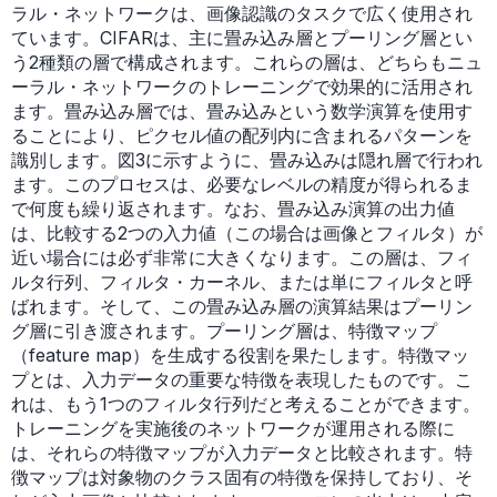
ラル・ネットワークは、画像認識のタスクで広く使用され
ています。CIFARは、主に畳み込み層とプーリング層とい
う2種類の層で構成されます。これらの層は、どちらもニュ
ーラル・ネットワークのトレーニングで効果的に活用され
ます。畳み込み層では、畳み込みという数学演算を使用す
ることにより、ピクセル値の配列内に含まれるパターンを
識別します。図3に示すように、畳み込みは隠れ層で行われ
ます。このプロセスは、必要なレベルの精度が得られるま
で何度も繰り返されます。なお、畳み込み演算の出力値
は、比較する2つの入力値（この場合は画像とフィルタ）が
近い場合には必ず非常に大きくなります。この層は、フィ
ルタ行列、フィルタ・カーネル、または単にフィルタと呼
ばれます。そして、この畳み込み層の演算結果はプーリン
グ層に引き渡されます。プーリング層は、特徴マップ
（feature map）を生成する役割を果たします。特徴マッ
プとは、入力データの重要な特徴を表現したものです。こ
れは、もう1つのフィルタ行列だと考えることができます。
トレーニングを実施後のネットワークが運用される際に
は、それらの特徴マップが入力データと比較されます。特
徴マップは対象物のクラス固有の特徴を保持しており、そ