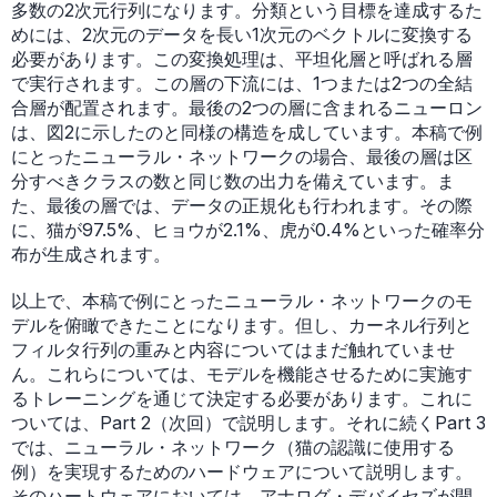
多数の2次元行列になります。分類という目標を達成するた
めには、2次元のデータを長い1次元のベクトルに変換する
必要があります。この変換処理は、平坦化層と呼ばれる層
で実行されます。この層の下流には、1つまたは2つの全結
合層が配置されます。最後の2つの層に含まれるニューロン
は、図2に示したのと同様の構造を成しています。本稿で例
にとったニューラル・ネットワークの場合、最後の層は区
分すべきクラスの数と同じ数の出力を備えています。ま
た、最後の層では、データの正規化も行われます。その際
に、猫が97.5%、ヒョウが2.1%、虎が0.4%といった確率分
布が生成されます。
以上で、本稿で例にとったニューラル・ネットワークのモ
デルを俯瞰できたことになります。但し、カーネル行列と
フィルタ行列の重みと内容についてはまだ触れていませ
ん。これらについては、モデルを機能させるために実施す
るトレーニングを通じて決定する必要があります。これに
ついては、Part 2（次回）で説明します。それに続くPart 3
では、ニューラル・ネットワーク（猫の認識に使用する
例）を実現するためのハードウェアについて説明します。
そのハートウェアにおいては、アナログ・デバイセズが開