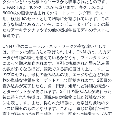
クションといった様々なソースから収集されたものです。
CIFAR-10は、10のクラスから成ります。各クラスには
6000枚の画像が含まれており、トレーニング用、テスト
用、検証用のセットとして均等に分割されています。この
ような構成であることから、コンピュータ・ビジョンの新
たなアーキテクチャやその他の機械学習モデルのテストに
最適です。
CNNと他のニューラル・ネットワークの主な違いとして
は、データの処理方法が挙げられます。CNNでは、入力デ
ータが各種の特性を備えているかどうか、フィルタリング
によって順次精査されます。直列に接続された畳み込み層
の数が多くなるほど、認識できる詳細度は向上します。こ
のプロセスは、最初の畳み込みの後、エッジや点など対象
物の単純な性質をターゲットとして開始されます。2回目の
畳み込みが完了したら、角、円形、矩形など詳細な構造へ
とターゲットが変更されます。3回目の畳み込みが終わった
後に得られた特徴は、画像内の対象物に似た複雑なパター
ンを表します。また、得られた特徴は、通常は対象物のク
ラスに固有のものとなります。これは、冒頭に挙げた例で
言えば猫のひげや耳に相当します。図4では特徴マップを可