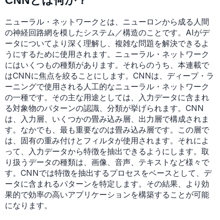
CNNとは何か？
ニューラル・ネットワークとは、ニューロンから成る人間
の神経回路網を模したシステム／構造のことです。AIがデ
ータについてより深く理解し、複雑な問題を解決できるよ
うにするために使用されます。ニューラル・ネットワーク
にはいくつもの種類があります。それらのうち、本連載で
はCNNに焦点を絞ることにします。CNNは、ディープ・ラ
ーニングで使用される人工的なニューラル・ネットワーク
の一種です。その主な用途としては、入力データに含まれ
る対象物のパターンの認識、分類が挙げられます。CNN
は、入力層、いくつかの畳み込み層、出力層で構成されま
す。なかでも、最も重要なのは畳み込み層です。この層で
は、固有の重み付けとフィルタが使用されます。それによ
って、入力データから特徴を抽出できるようにします。取
り扱うデータの種類は、画像、音声、テキストなど様々で
す。CNNでは特徴を抽出するプロセスをベースとして、デ
ータに含まれるパターンを特定します。その結果、より効
果的で効率の高いアプリケーションを構築することが可能
になります。