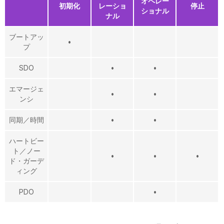
オペレー
初期化
レーショ
停止
ショナル
ナル
ブートアッ
•
プ
SDO
•
•
エマージェ
•
•
ンシ
同期／時間
•
•
ハートビー
ト／ノー
•
•
•
ド・ガーデ
ィング
PDO
•