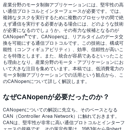
産業分野のモータ制御アプリケーションには、堅牢性の高
い通信プロトコルとインターフェースが必要です。では、
複雑なタスクを実行するために複数のプロセッサの間で絶
えず通信を実行する必要がある場合には、どのような技術
が必要になるのでしょうか。その有力な候補となるのが
®
CANopen
です。CANopenは、リアルタイムのデータ交
換を可能にする通信プロトコルです。この技術は、構成可
能性（コンフィギュアビリティ）、効率、信頼性が高いこ
とを特徴とします。また、統合が容易であるといったこと
も理由となり、産業分野のモータ・アプリケーションにお
いて大きな注目を集めています。本稿では、低消費電力の
モータ制御アプリケーションでの活用という観点から、こ
のCANopenについて詳しく解説します。
なぜCANopenが必要だったのか？
CANopenについての解説に先立ち、そのベースとなる
CAN（Controller Area Network）に触れておきます。
CANは、堅牢性が非常に高い通信プロトコルとインターフ
ェースの規格です。その策定作業は、1983年からRobert