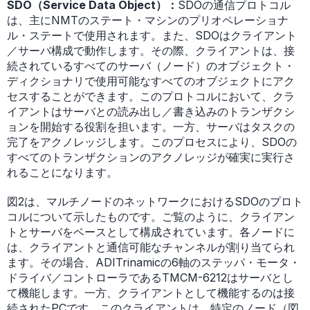
SDO（Service Data Object）：
SDOの通信プロトコル
は、主にNMTのステート・マシンのプリオペレーショナ
ル・ステートで使用されます。また、SDOはクライアント
／サーバ構成で動作します。その際、クライアントは、接
続されているすべてのサーバ（ノード）のオブジェクト・
ディクショナリで使用可能なすべてのオブジェクトにアク
セスすることができます。このプロトコルにおいて、クラ
イアントはサーバとの読み出し／書き込みのトランザクシ
ョンを開始する役割を担います。一方、サーバはタスクの
完了をアクノレッジします。このプロセスにより、SDOの
すべてのトランザクションのアクノレッジが確実に実行さ
れることになります。
図2は、マルチノードのネットワークにおけるSDOのプロト
コルについて示したものです。ご覧のように、クライアン
トとサーバをベースとして構成されています。各ノードに
は、クライアントと通信可能なチャンネルが割り当てられ
ます。その場合、ADITrinamicの6軸のステッパ・モータ・
ドライバ／コントローラであるTMCM-6212はサーバとし
て機能します。一方、クライアントとして機能するのは接
続されたPCです。このクライアントは、特定のノード（図