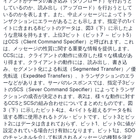
イアントがデータの書き込み（ダウンロード）を行おうと
しているのか、読み出し（アップロード）を行おうとして
いるのかを表します。また、中止メッセージによってトラ
ンザクションにエラーがあることも示します。指定子の1バ
イトに含まれる8ビットのデータは、図3（下）に示したよ
うな意味を持ちます。上位3ビット（ビット7 ～ ビット5）
はCCS（Client Command Specifier）と呼ばれます。これ
は、メッセージの性質に関する重要な情報を提供します。
CCSには、クライアントの動作に依存した様々な構成があ
り得ます。クライアントの動作には、読み出し、書き込
み、セグメント化による転送（Segmented Transfer）／優
先転送（Expedited Transfers）、トランザクションのエラ
ーなどがあります。サーバのレスポンスでは、指定子3ビッ
トのSCS（Sever Command Specifier）によってトランザ
クションの成否が決定されます。表2は、様々な動作に対す
るCCSとSCSの組み合わせについてまとめたものです。図
3（下）に示したビット4は、4バイトを超えるデータを転
送する際に使用されるトグル・ビットです。ビット3とビッ
ト2にはデータは含まれておらず、ビット1、ビット0に値が
設定されている場合だけ有効になります。ビット1は、SDO
のチャンネルを介して転送されるメッセージの種類を決定