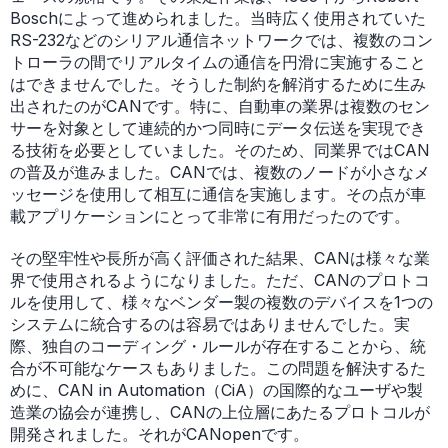
Boschによって進められました。当時広く使用されていた
RS-232などのシリアル通信ネットワークでは、複数のコン
トローラの間でリアルタイムの通信を円滑に実施すること
はできませんでした。そうした制約を解消するために生み
出されたのがCANです。特に、自動車の業界は複数のセン
サーを対象として連続的かつ同時にデータ伝送を実現でき
る技術を必要としていました。そのため、同業界ではCAN
の普及が進みました。CANでは、複数のノードが小さなメ
ッセージを使用して相互に通信を実施します。その点が車
載アプリケーションにとって非常に有用だったのです。
その堅牢性や長所が高く評価された結果、CANは様々な業
界で使用されるようになりました。ただ、CANのプロトコ
ルを使用して、様々なベンダー製の複数のデバイスを1つの
システムに統合するのは容易ではありませんでした。実
際、独自のコーディング・ルールが存在することから、統
合が不可能なケースもありました。この問題を解決するた
めに、CAN in Automation（CiA）の国際的なユーザや製
造業の協会が連携し、CANの上位層にあたるプロトコルが
開発されました。それがCANopenです。