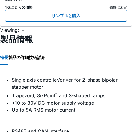
1Ku当たりの価格
価格は未定
サンプルと購入
Viewing:
製品情報
特長
製品の詳細
技術詳細
Single axis controller/driver for 2-phase bipolar
stepper motor
™
Trapezoid, SixPoint
and S-shaped ramps
+10 to 30V DC motor supply voltage
Up to 5A RMS motor current
RS485 and CAN interface