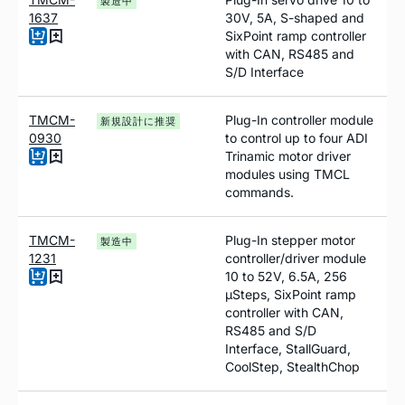
製造中
1637
30V, 5A, S-shaped and
SixPoint ramp controller
with CAN, RS485 and
S/D Interface
TMCM-
Plug-In controller module
新規設計に推奨
0930
to control up to four ADI
Trinamic motor driver
modules using TMCL
commands.
TMCM-
Plug-In stepper motor
製造中
1231
controller/driver module
10 to 52V, 6.5A, 256
µSteps, SixPoint ramp
controller with CAN,
RS485 and S/D
Interface, StallGuard,
CoolStep, StealthChop