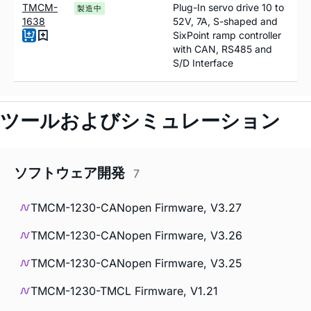
TMCM-
Plug-In servo drive 10 to
製造中
1638
52V, 7A, S-shaped and
SixPoint ramp controller
with CAN, RS485 and
S/D Interface
ツールおよびシミュレーション
ソフトウェア開発
7
TMCM-1230-CANopen Firmware, V3.27
TMCM-1230-CANopen Firmware, V3.26
TMCM-1230-CANopen Firmware, V3.25
TMCM-1230-TMCL Firmware, V1.21