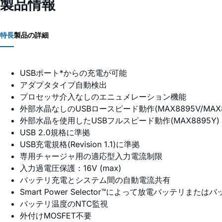
製品情報
特長
製品の詳細
USBポート*からの充電が可能
アダプタタイプ自動検出
プロセッサ介入なしのエニュメレーション機能
外部水晶なしのUSBロースピード動作(MAX8895V/MAX88
外部水晶を使用したUSBフルスピード動作(MAX8895Y)
USB 2.0規格に準拠
USB充電規格(Revision 1.1)に準拠
専用チャージャ用の適応型入力電流制限
入力過電圧保護：16V (max)
バッテリ充電とシステム間の自動電流共有
Smart Power Selector™によって放電バッテリま
バッテリ温度のNTC監視
外付けMOSFET不要