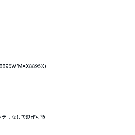
95W/MAX8895X)
たはバッテリなしで動作可能