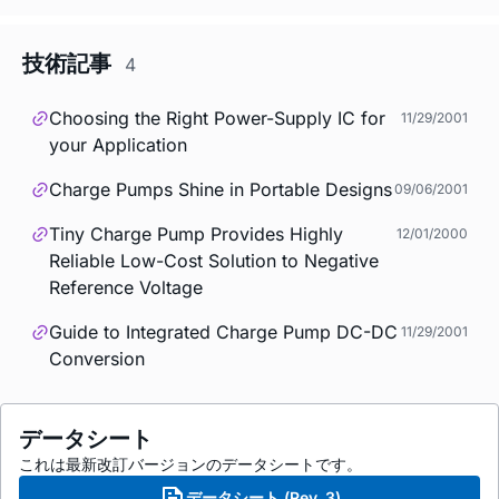
技術記事
4
Choosing the Right Power-Supply IC for
11/29/2001
your Application
Charge Pumps Shine in Portable Designs
09/06/2001
Tiny Charge Pump Provides Highly
12/01/2000
Reliable Low-Cost Solution to Negative
Reference Voltage
Guide to Integrated Charge Pump DC-DC
11/29/2001
Conversion
データシート
これは最新改訂バージョンのデータシートです。
データシート (Rev. 3)