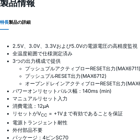
製品情報
特長
製品の詳細
2.5V、3.0V、3.3Vおよび5.0Vの電源電圧の高精度監視
全温度範囲で仕様測定済み
3つの出力構成で提供
プッシュプルアクティブローRESET出力(MAX6711
プッシュプルRESET出力(MAX6712)
オープンドレインアクティブローRESET出力(MAX67
パワーオンリセットパルス幅：140ms (min)
マニュアルリセット入力
消費電流：12µA
リセットがV
= +1Vまで有効であることを保証
CC
電源トランジェント耐性
外付部品不要
パッケージ：4ピンSC70