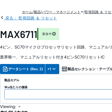
ホーム
製品
パワー・マネージメント
監視回路 ＆ リ
戻る： 監視回路 ＆ リセット
MAX6711
製造中
4ピン、SC70マイクロプロセッサリセット回路、マニュアル
業界唯一、マニュアルリセット付き4ピンSC70リセットIC
データシート (Rev. 2)
+1
製品セレクション・テーブ
製品モデル
1Ku当たりの価格
Viewing: