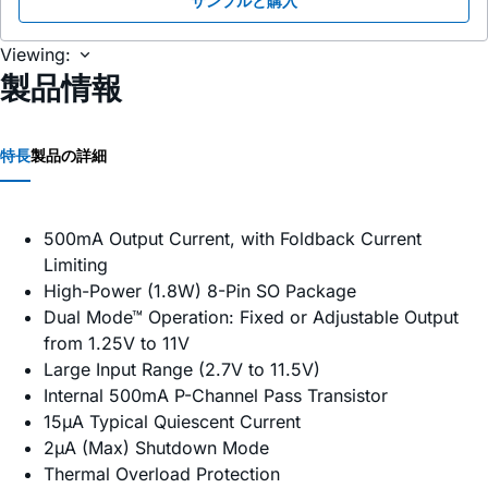
サンプルと購入
Viewing:
製品情報
特長
製品の詳細
500mA Output Current, with Foldback Current
Limiting
High-Power (1.8W) 8-Pin SO Package
Dual Mode™ Operation: Fixed or Adjustable Output
from 1.25V to 11V
Large Input Range (2.7V to 11.5V)
Internal 500mA P-Channel Pass Transistor
15µA Typical Quiescent Current
2µA (Max) Shutdown Mode
Thermal Overload Protection