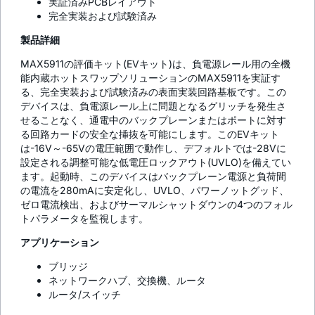
実証済みPCBレイアウト
完全実装および試験済み
製品詳細
MAX5911の評価キット(EVキット)は、負電源レール用の全機
能内蔵ホットスワップソリューションのMAX5911を実証す
る、完全実装および試験済みの表面実装回路基板です。この
デバイスは、負電源レール上に問題となるグリッチを発生さ
せることなく、通電中のバックプレーンまたはポートに対す
る回路カードの安全な挿抜を可能にします。このEVキット
は-16V～-65Vの電圧範囲で動作し、デフォルトでは-28Vに
設定される調整可能な低電圧ロックアウト(UVLO)を備えてい
ます。起動時、このデバイスはバックプレーン電源と負荷間
の電流を280mAに安定化し、UVLO、パワーノットグッド、
ゼロ電流検出、およびサーマルシャットダウンの4つのフォル
トパラメータを監視します。
アプリケーション
ブリッジ
ネットワークハブ、交換機、ルータ
ルータ/スイッチ