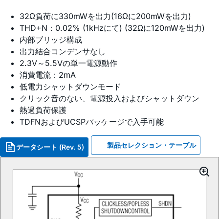
32Ω負荷に330mWを出力(16Ωに200mWを出力)
THD+N：0.02% (1kHzにて) (32Ωに120mWを出力)
内部ブリッジ構成
出力結合コンデンサなし
2.3V～5.5Vの単一電源動作
消費電流：2mA
低電力シャットダウンモード
クリック音のない、電源投入およびシャットダウン
熱過負荷保護
TDFNおよびUCSPパッケージで入手可能
製品セレクション・テーブル
データシート (Rev. 5)