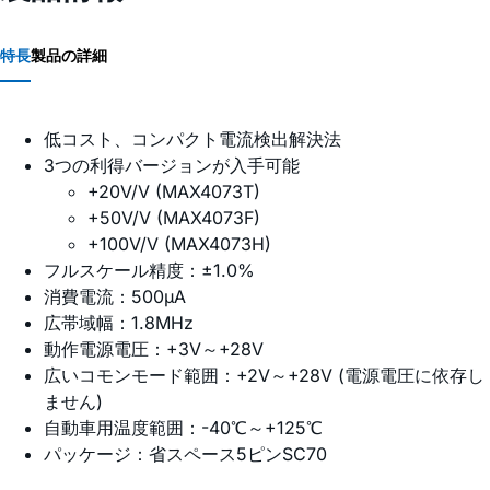
特長
製品の詳細
低コスト、コンパクト電流検出解決法
3つの利得バージョンが入手可能
+20V/V (MAX4073T)
+50V/V (MAX4073F)
+100V/V (MAX4073H)
フルスケール精度：±1.0%
消費電流：500µA
広帯域幅：1.8MHz
動作電源電圧：+3V～+28V
広いコモンモード範囲：+2V～+28V (電源電圧に依存し
ません)
自動車用温度範囲：-40℃～+125℃
パッケージ：省スペース5ピンSC70