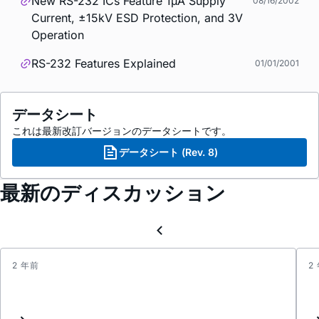
New RS-232 ICs Feature 1µA Supply
08/16/2002
Current, ±15kV ESD Protection, and 3V
Operation
RS-232 Features Explained
01/01/2001
データシート
これは最新改訂バージョンのデータシートです。
データシート (Rev. 8)
最新のディスカッション
2 年前
2
Inter
Reque