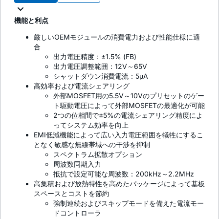
機能と利点
厳しいOEMモジュールの消費電力および性能仕様に適
合
出力電圧精度：±1.5% (FB)
出力電圧調整範囲：12V～65V
シャットダウン消費電流：5µA
高効率および電流シェアリング
外部MOSFET用の5.5V～10Vのプリセットのゲー
ト駆動電圧によって外部MOSFETの最適化が可能
2つの位相間で±5%の電流シェアリング精度によ
ってシステム効率を向上
EMI低減機能によって広い入力電圧範囲を犠牲にするこ
となく敏感な無線帯域への干渉を抑制
スペクトラム拡散オプション
周波数同期入力
抵抗で設定可能な周波数：200kHz～2.2MHz
高集積および放熱特性を高めたパッケージによって基板
スペースとコストを節約
強制連続およびスキップモードを備えた電流モー
ドコントローラ