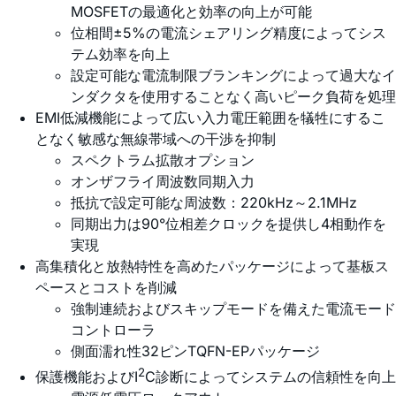
MOSFETの最適化と効率の向上が可能
位相間±5%の電流シェアリング精度によってシス
テム効率を向上
設定可能な電流制限ブランキングによって過大なイ
ンダクタを使用することなく高いピーク負荷を処理
EMI低減機能によって広い入力電圧範囲を犠牲にするこ
となく敏感な無線帯域への干渉を抑制
スペクトラム拡散オプション
オンザフライ周波数同期入力
抵抗で設定可能な周波数：220kHz～2.1MHz
同期出力は90°位相差クロックを提供し4相動作を
実現
高集積化と放熱特性を高めたパッケージによって基板ス
ペースとコストを削減
強制連続およびスキップモードを備えた電流モード
コントローラ
側面濡れ性32ピンTQFN-EPパッケージ
2
保護機能およびI
C診断によってシステムの信頼性を向上