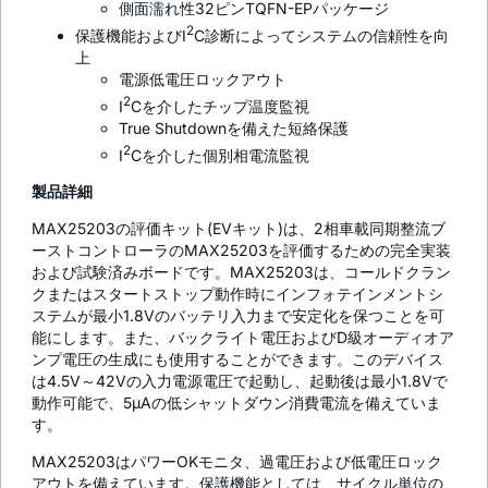
側面濡れ性32ピンTQFN-EPパッケージ
2
保護機能およびI
C診断によってシステムの信頼性を向
上
電源低電圧ロックアウト
2
I
Cを介したチップ温度監視
True Shutdownを備えた短絡保護
2
I
Cを介した個別相電流監視
製品詳細
MAX25203の評価キット(EVキット)は、2相車載同期整流ブ
ーストコントローラのMAX25203を評価するための完全実装
および試験済みボードです。MAX25203は、コールドクラン
クまたはスタートストップ動作時にインフォテインメントシ
ステムが最小1.8Vのバッテリ入力まで安定化を保つことを可
能にします。また、バックライト電圧およびD級オーディオア
ンプ電圧の生成にも使用することができます。このデバイス
は4.5V～42Vの入力電源電圧で起動し、起動後は最小1.8Vで
動作可能で、5µAの低シャットダウン消費電流を備えていま
す。
MAX25203はパワーOKモニタ、過電圧および低電圧ロック
アウトを備えています。保護機能としては、サイクル単位の