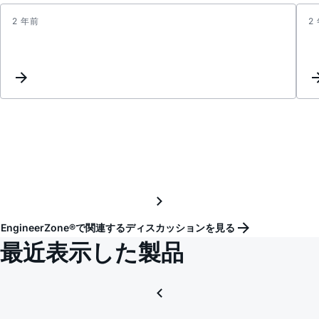
2 年前
2
Inter
Reque
EngineerZone®で関連するディスカッションを見る
最近表示した製品