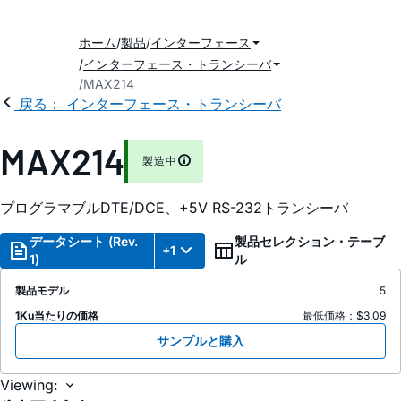
ホーム
製品
インターフェース
インターフェース・トランシーバ
MAX214
戻る： インターフェース・トランシーバ
MAX214
製造中
プログラマブルDTE/DCE、+5V RS-232トランシーバ
データシート (Rev.
製品セレクション・テーブ
+1
1)
ル
製品モデル
5
1Ku当たりの価格
最低価格：$3.09
サンプルと購入
Viewing: