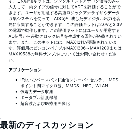
す。この評価キットは、シングルエンドアナログ信号のみを
入力して、両タイプの信号に対してADCを評価することがで
きます。ユーザが用意する高速ロジックアナライザやデータ
収集システムを使って、ADCが生成したディジタル出力を容
易に収集することができます。この評価キットは2.0Vと3.3V
の電源で動作します。この評価キットにはユーザが用意する
AC信号から差動クロック信号を生成する回路が搭載されてい
ます。また、このキットには、MAX1211が実装されていま
す。評価用のピンコンパチブルMAX1206～MAX1209または
MAX19538の無料サンプルについてはお問い合わせくださ
い。
アプリケーション
IFおよびベースバンド通信レシーバ：セルラ、LMDS、
ポイント間マイクロ波、MMDS、HFC、WLAN
低電力データ収集
ポータブル計測機器
超音波および医療用画像化
最新のディスカッション