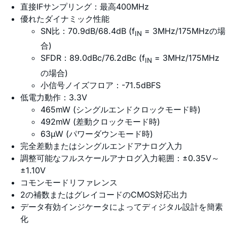
直接IFサンプリング：最高400MHz
優れたダイナミック性能
SN比：70.9dB/68.4dB (f
= 3MHz/175MHzの場
IN
合)
SFDR：89.0dBc/76.2dBc (f
= 3MHz/175MHz
IN
の場合)
小信号ノイズフロア：-71.5dBFS
低電力動作：3.3V
465mW (シングルエンドクロックモード時)
492mW (差動クロックモード時)
63µW (パワーダウンモード時)
完全差動またはシングルエンドアナログ入力
調整可能なフルスケールアナログ入力範囲：±0.35V～
±1.10V
コモンモードリファレンス
2の補数またはグレイコードのCMOS対応出力
データ有効インジケータによってディジタル設計を簡素
化