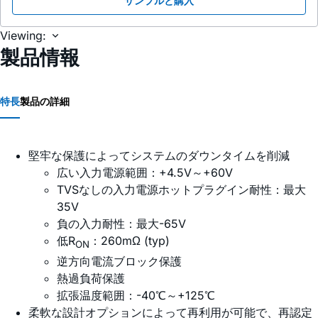
サンプルと購入
Viewing:
製品情報
特長
製品の詳細
堅牢な保護によってシステムのダウンタイムを削減
広い入力電源範囲：+4.5V～+60V
TVSなしの入力電源ホットプラグイン耐性：最大
35V
負の入力耐性：最大-65V
低R
：260mΩ (typ)
ON
逆方向電流ブロック保護
熱過負荷保護
拡張温度範囲：-40℃～+125℃
柔軟な設計オプションによって再利用が可能で、再認定