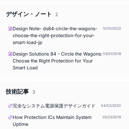
デザイン・ノート
2
Design Note- ds84-circle-the-wagons-
10/10/2022
choose-the-right-protection-for-your-
smart-load-jp
Design Solutions 84 - Circle the Wagons:
03/01/2018
Choose the Right Protection for Your
Smart Load
技術記事
3
完全なシステム電源保護デザインガイド
04/02/2020
How Protection ICs Maintain System
05/23/2019
Uptime