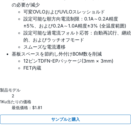
の必要が減少
可変OVLOおよびUVLOスレッショルド
設定可能な順方向電流制限：0.1A～0.2A精度
±5%、および0.2A～1.0A精度±3% (全温度範囲)
設定可能な過電流フォルト応答：自動再試行、継続
的、およびラッチオフモード
スムーズな電流遷移
基板スペースを節約し外付けBOM数を削減
12ピンTDFN-EPパッケージ(3mm × 3mm)
FET内蔵
製品モデル
2
1Ku当たりの価格
最低価格：$1.81
サンプルと購入