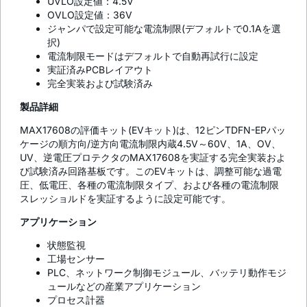
UVLO設定値：4.5V
OVLO設定値：36V
ジャンパで設定可能な電流制限(デフォルトで0.1Aを選
択)
電流制限モードはデフォルトで自動再試行に設定
実証済みPCBレイアウト
完全実装および試験済み
製品詳細
MAX17608の評価キット(EVキット)は、12ピンTDFN-EPパッ
ケージの順方向/逆方向電流制限内蔵4.5V～60V、1A、OV、
UV、逆電圧プロテクタのMAX17608を実証する完全実装およ
び試験済み回路基板です。このEVキットは、調整可能な過電
圧、低電圧、各種の電流制限タイプ、および各種の電流制限
スレッショルドを実証するように設定可能です。
アプリケーション
状態監視
工場センサー
PLC、ネットワーク制御モジュール、バッテリ動作モジ
ュールなどの産業アプリケーション
プロセス計器