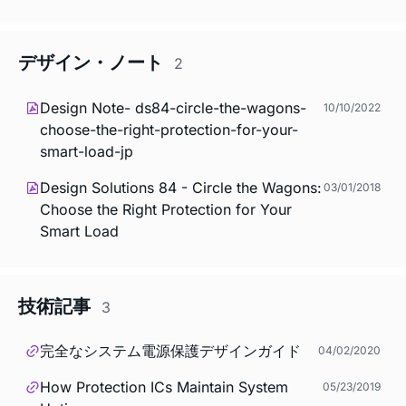
デザイン・ノート
2
Design Note- ds84-circle-the-wagons-
10/10/2022
choose-the-right-protection-for-your-
smart-load-jp
Design Solutions 84 - Circle the Wagons:
03/01/2018
Choose the Right Protection for Your
Smart Load
技術記事
3
完全なシステム電源保護デザインガイド
04/02/2020
How Protection ICs Maintain System
05/23/2019