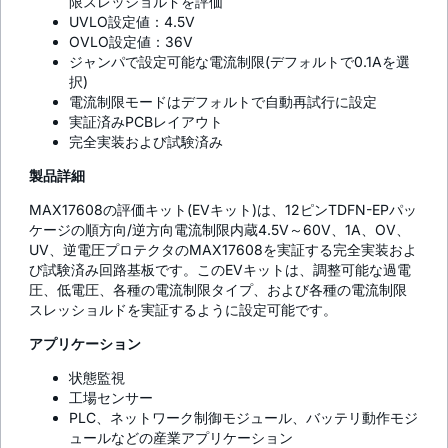
限スレッショルドを評価
UVLO設定値：4.5V
OVLO設定値：36V
ジャンパで設定可能な電流制限(デフォルトで0.1Aを選
択)
電流制限モードはデフォルトで自動再試行に設定
実証済みPCBレイアウト
完全実装および試験済み
製品詳細
MAX17608の評価キット(EVキット)は、12ピンTDFN-EPパッ
ケージの順方向/逆方向電流制限内蔵4.5V～60V、1A、OV、
UV、逆電圧プロテクタのMAX17608を実証する完全実装およ
び試験済み回路基板です。このEVキットは、調整可能な過電
圧、低電圧、各種の電流制限タイプ、および各種の電流制限
スレッショルドを実証するように設定可能です。
アプリケーション
状態監視
工場センサー
PLC、ネットワーク制御モジュール、バッテリ動作モジ
ュールなどの産業アプリケーション