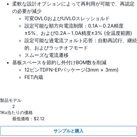
柔軟な設計オプションによって再利用が可能で、再認定
の必要が減少
可変OVLOおよびUVLOスレッショルド
設定可能な順方向電流制限：0.1A～0.2A精度
±5%、および0.2A～1.0A精度±3% (全温度範囲)
設定可能な過電流フォルト応答：自動再試行、継続
的、およびラッチオフモード
スムーズな電流遷移
基板スペースを節約し外付けBOM数を削減
12ピンTDFN-EPパッケージ(3mm × 3mm)
FET内蔵
製品モデル
2
1Ku当たりの価格
最低価格：$2.12
サンプルと購入