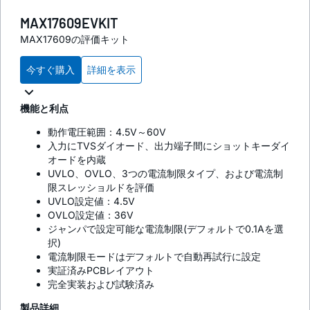
MAX17609EVKIT
MAX17609の評価キット
今すぐ購入
詳細を表示
機能と利点
動作電圧範囲：4.5V～60V
入力にTVSダイオード、出力端子間にショットキーダイ
オードを内蔵
UVLO、OVLO、3つの電流制限タイプ、および電流制
限スレッショルドを評価
UVLO設定値：4.5V
OVLO設定値：36V
ジャンパで設定可能な電流制限(デフォルトで0.1Aを選
択)
電流制限モードはデフォルトで自動再試行に設定
実証済みPCBレイアウト
完全実装および試験済み
製品詳細