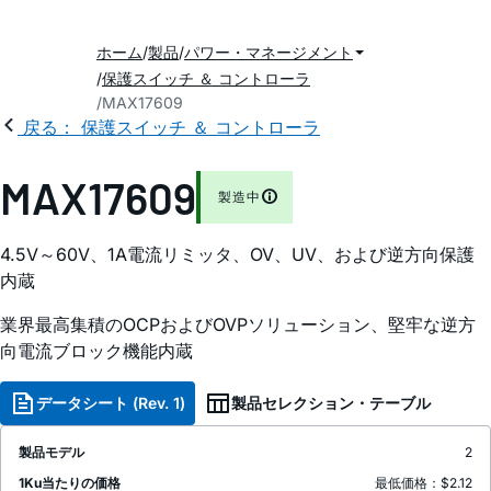
ホーム
製品
パワー・マネージメント
保護スイッチ ＆ コントローラ
MAX17609
戻る： 保護スイッチ ＆ コントローラ
MAX17609
製造中
4.5V～60V、1A電流リミッタ、OV、UV、および逆方向保護
内蔵
業界最高集積のOCPおよびOVPソリューション、堅牢な逆方
向電流ブロック機能内蔵
データシート (Rev. 1)
製品セレクション・テーブル
製品モデル
2
1Ku当たりの価格
最低価格：$2.12