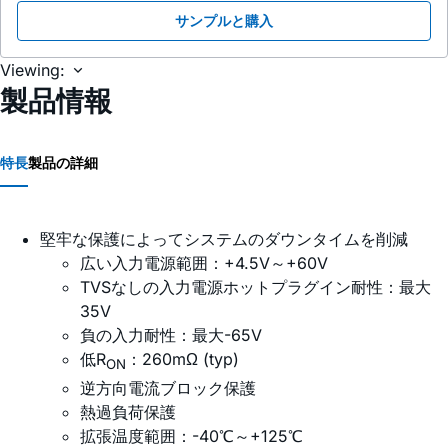
サンプルと購入
Viewing:
製品情報
特長
製品の詳細
堅牢な保護によってシステムのダウンタイムを削減
広い入力電源範囲：+4.5V～+60V
TVSなしの入力電源ホットプラグイン耐性：最大
35V
負の入力耐性：最大-65V
低R
：260mΩ (typ)
ON
逆方向電流ブロック保護
熱過負荷保護
拡張温度範囲：-40℃～+125℃