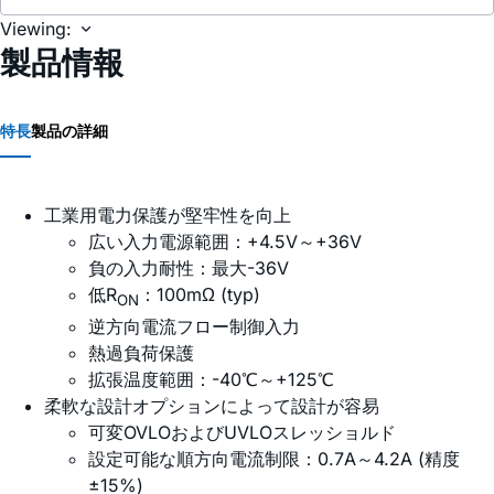
Viewing:
製品情報
特長
製品の詳細
工業用電力保護が堅牢性を向上
広い入力電源範囲：+4.5V～+36V
負の入力耐性：最大-36V
低R
：100mΩ (typ)
ON
逆方向電流フロー制御入力
熱過負荷保護
拡張温度範囲：-40℃～+125℃
柔軟な設計オプションによって設計が容易
可変OVLOおよびUVLOスレッショルド
設定可能な順方向電流制限：0.7A～4.2A (精度
±15%)