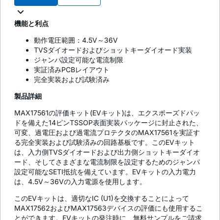
機能と利点
動作電圧範囲：4.5V～36V
TVSダイオードおよびショットキーダイオード実装
ジャンパ設定可能な電流制限
実証済みPCBレイアウト
完全実装および試験済み
製品詳細
MAX17561の評価キット(EVキット)は、エクスポーズドパッ
ドを備えた14ピンTSSOP表面実装パッケージに封止された、
可変、過電圧および過電流プロテクタのMAX17561を実証す
る完全実装および試験済みの回路基板です。このEVキット
は、入力側TVSダイオードおよび出力側ショットキーダイオ
ード、そしてさまざまな電流制限を設定するためのジャンパ
設定可能なSETI抵抗を備えています。EVキットの入力電力
は、4.5V～36Vの入力電源を使用します。
このEVキットは、適切なIC (U1)を交換することによって
MAX17562およびMAX17563デバイスの評価にも使用するこ
とができます。EVキットの発注時に、無料サンプルをご請求