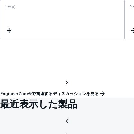
1 年前
2
Does
MAX1
have
UL
certif
EngineerZone®で関連するディスカッションを見る
最近表示した製品