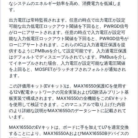
なシステムのエネルギー効率を高め、消費電力を低減しま
す。
出力電圧は常時監視されます。任意の時点で出力電圧が設定
可能な出力低電圧ロックアウト閾値を下回ると、PWRGD信号
がローにアサートされます。任意の時点で入力電圧が設定可
能な入力低電圧ロックアウト閾値を下回ると、PWRGD信号が
ローにアサートされます。これらのICは入力過電圧保護を提
供するようにPMBusを介して設定可能です。入力過電圧保護
はデフォルトでディスエーブルされています。PMBusを介し
てイネーブルされた場合、入力電圧が設定可能な過電圧閾値
を上回ると、MOSFETがラッチオフされフォルトが通知され
ます。
この評価用キット(EVキット)は、MAX16550保護ICを使用す
る12V配電ネットワークの完全実装および試験済みプリント基
板実装で構成されます。MAX16550の全機能をこのEVキット
を使用して検証できます。このマニュアルで取り上げた内容
のより詳細な説明がMAX16550のデータシートに記載されて
います。
MAX16550のEVキットは、ボードに手を加えてU7を適宜交換
することにより、MAX16550AおよびMAX16550Bデバイスの