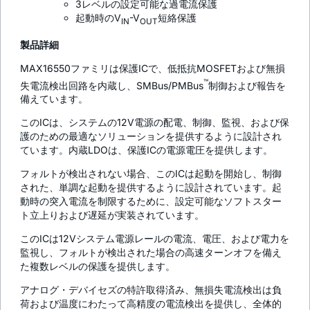
3レベルの設定可能な過電流保護
起動時のV
-V
短絡保護
IN
OUT
製品詳細
MAX16550ファミリは保護ICで、低抵抗MOSFETおよび無損
™
失電流検出回路を内蔵し、SMBus/PMBus
制御および報告を
備えています。
このICは、システムの12V電源の配電、制御、監視、および保
護のための最適なソリューションを提供するように設計され
ています。内蔵LDOは、保護ICの電源電圧を提供します。
フォルトが検出されない場合、このICは起動を開始し、制御
された、単調な起動を提供するように設計されています。起
動時の突入電流を制限するために、設定可能なソフトスター
ト立上りおよび遅延が実装されています。
このICは12Vシステム電源レールの電流、電圧、および電力を
監視し、フォルトが検出された場合の高速ターンオフを備え
た複数レベルの保護を提供します。
アナログ・デバイセズの特許取得済み、無損失電流検出は負
荷および温度にわたって高精度の電流検出を提供し、全体的