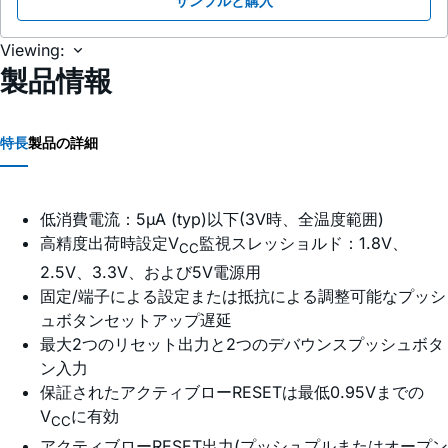
サンプルと購入
Viewing:
製品情報
特長
製品の詳細
低消費電流：5µA (typ)以下(3V時、全温度範囲)
高精度出荷時設定V
監視スレッショルド：1.8V、
CC
2.5V、3.3V、および5V電源用
固定/端子による設定または抵抗による調整可能なプッシ
ュボタンセットアップ遅延
最大2つのリセット出力と2つのデバウンスプッシュボタ
ン入力
保証されたアクティブローRESETは最低0.95Vまでの
V
に有効
CC
アクティブローRESET出力(プッシュプルまたはオープン