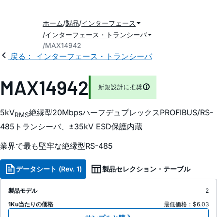
ホーム
製品
インターフェース
インターフェース・トランシーバ
MAX14942
戻る： インターフェース・トランシーバ
MAX14942
新規設計に推奨
5kV
絶縁型20MbpsハーフデュプレックスPROFIBUS/RS-
RMS
485トランシーバ、±35kV ESD保護内蔵
業界で最も堅牢な絶縁型RS-485
データシート (Rev. 1)
製品セレクション・テーブル
製品モデル
2
1Ku当たりの価格
最低価格：$6.03