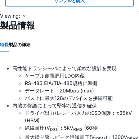
サンプルと購入
Viewing:
製品情報
特長
製品の詳細
高性能トランシーバによって柔軟な設計を実現
ケーブル側電源用LDO内蔵
RS-485 EIA/TIA-485規格に準拠
データレート：20Mbps (max)
バス上に最大128のデバイスを接続可能
内蔵の保護によって堅牢な通信を確保
ドライバ出力/レシーバ入力のESD保護：±35kV
(HBM)
絶縁耐圧(V
)：5kV
(60秒)
ISO
RMS
最大繰り返しピーク絶縁電圧(V
)：1200V
IORM
PEAK