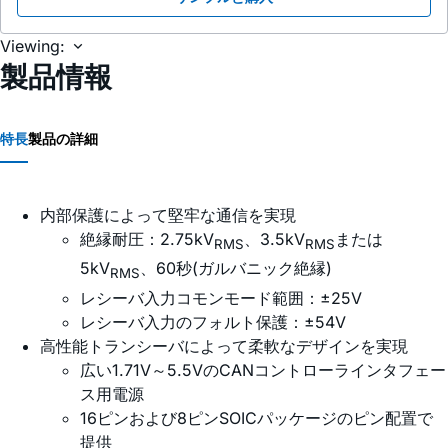
Viewing:
製品情報
特長
製品の詳細
内部保護によって堅牢な通信を実現
絶縁耐圧：2.75kV
、3.5kV
または
RMS
RMS
5kV
、60秒(ガルバニック絶縁)
RMS
レシーバ入力コモンモード範囲：±25V
レシーバ入力のフォルト保護：±54V
高性能トランシーバによって柔軟なデザインを実現
広い1.71V～5.5VのCANコントローラインタフェー
ス用電源
16ピンおよび8ピンSOICパッケージのピン配置で
提供