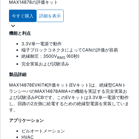
MAX14878の評価キット
今すぐ購入
詳細を表示
機能と利点
3.3V単一電源で動作
端子ブロックコネクタによってCANの評価が容易
絶縁耐圧：3500V
(60秒)
RMS
完全実装および試験済み
製品詳細
MAX14878EVKIT#評価キット(EVキット)は、絶縁型CANト
ランシーバのMAX14878AWA+の機能を実証する完全実装お
よび試験済みPCBです。このEVキットは3.3V単一電源で動作
し、回路の2次側に給電するための絶縁型電源を実装していま
す。
アプリケーション
ビルオートメーション
HVAC