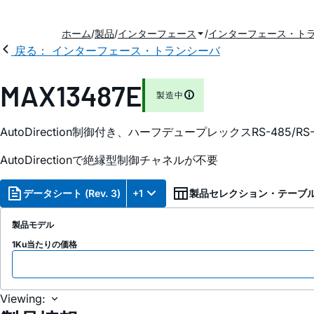
ホーム
製品
インターフェース
インターフェース・ト
戻る： インターフェース・トランシーバ
MAX13487E
製造中
AutoDirection制御付き、ハーフデュープレックスRS-485/
AutoDirectionで絶縁型制御チャネルが不要
データシート (Rev. 3)
+1
製品セレクション・テーブ
製品モデル
1Ku当たりの価格
Viewing: