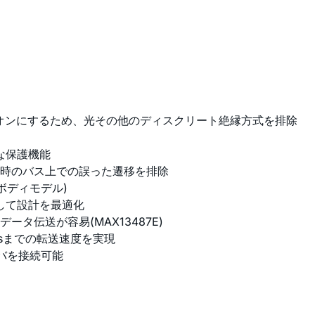
転送をオンにするため、光その他のディスクリート絶縁方式を排除
な保護機能
時のバス上での誤った遷移を排除
ンボディモデル)
して設計を最適化
タ伝送が容易(MAX13487E)
bpsまでの転送速度を実現
ーバを接続可能