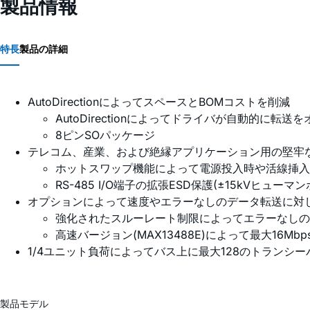
製品情報
特長
製品の詳細
AutoDirectionによってスペースとBOMコストを削減
AutoDirectionによってドライバが自動的に
8ピンSOパッケージ
テレコム、産業、および絶縁アプリケーション用の堅牢
ホットスワップ機能によって電源投入時や活線挿入
RS-485 I/O端子の拡張ESD保護(±15kVヒューマ
オプションによって速度やエラーなしのデータ転送に対
強化されたスルーレート制限によってエラーなしのデー
高速バージョン(MAX13488E)によって最大16M
1/4ユニット負荷によってバス上に最大128のトランシ
製品モデル