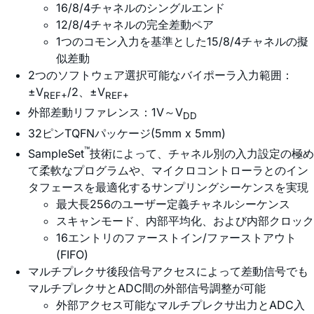
16/8/4チャネルのシングルエンド
12/8/4チャネルの完全差動ペア
1つのコモン入力を基準とした15/8/4チャネルの擬
似差動
2つのソフトウェア選択可能なバイポーラ入力範囲：
±V
/2、±V
REF+
REF+
外部差動リファレンス：1V～V
DD
32ピンTQFNパッケージ(5mm x 5mm)
™
SampleSet
技術によって、チャネル別の入力設定の極め
て柔軟なプログラムや、マイクロコントローラとのイン
タフェースを最適化するサンプリングシーケンスを実現
最大長256のユーザー定義チャネルシーケンス
スキャンモード、内部平均化、および内部クロック
16エントリのファーストイン/ファーストアウト
(FIFO)
マルチプレクサ後段信号アクセスによって差動信号でも
マルチプレクサとADC間の外部信号調整が可能
外部アクセス可能なマルチプレクサ出力とADC入