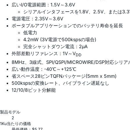
広いI/O電源範囲：1.5V～3.6V
シリアルインタフェースを1.8V、2.5V、または3
電源電圧：2.35V～3.6V
ポータブルアプリケーションでのバッテリ寿命を延長
低電力
4.2mW (3V電源で500kspsの場合)
完全シャットダウン電流：2µA
外部差動リファレンス：1V～V
DD
8MHz、3線式、SPI/QSPI/MICROWIRE/DSP対応
広い動作温度：-40℃～+125℃
省スペース28ピンTQFNパッケージ(5mm x 5mm)
500kspsの変換レート、パイプライン遅延なし
12/10/8ビット分解能
製品モデル
2
1Ku当たりの価格
最低価格：$5.77