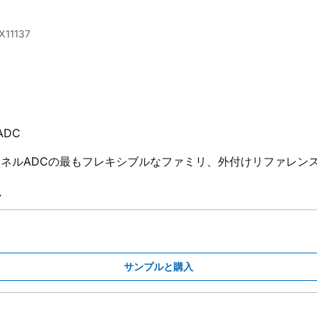
X11137
ADC
チャネルADCの最もフレキシブルなファミリ、外付けリファレン
ル
サンプルと購入