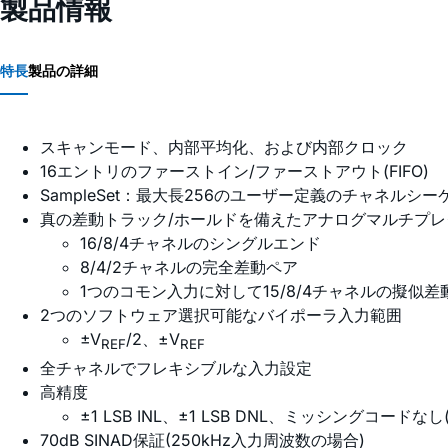
製品情報
特長
製品の詳細
スキャンモード、内部平均化、および内部クロック
16エントリのファーストイン/ファーストアウト(FIFO)
SampleSet：最大長256のユーザー定義のチャネルシー
真の差動トラック/ホールドを備えたアナログマルチプレ
16/8/4チャネルのシングルエンド
8/4/2チャネルの完全差動ペア
1つのコモン入力に対して15/8/4チャネルの擬似差
2つのソフトウェア選択可能なバイポーラ入力範囲
±V
/2、±V
REF
REF
全チャネルでフレキシブルな入力設定
高精度
±1 LSB INL、±1 LSB DNL、ミッシングコードな
70dB SINAD保証(250kHz入力周波数の場合)