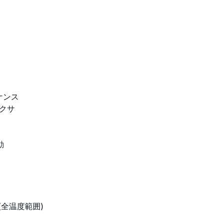
ケンス
クサ
動
し(全温度範囲)