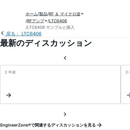
ホーム
製品
RF ＆ マイクロ波
RFアンプ
LTC6406
LTC6406 サンプルと購入
戻る： LTC6406
最新のディスカッション
2 年前
2
Sugge
a
Aeros
Grade
equiv
of
LTC6
from
EngineerZone®で関連するディスカッションを見る
TI