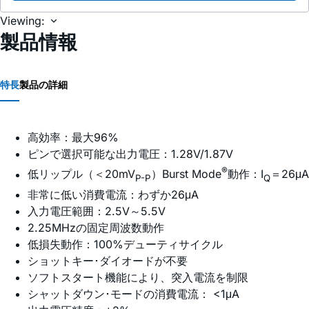
Viewing:
製品情報
特長
製品の詳細
高効率：最大96%
ピンで選択可能な出力電圧：1.28V/1.87V
®
低リップル（＜20mV
）Burst Mode
動作：I
＝26μA
P-P
Q
非常に低い消費電流：わずか26μA
入力電圧範囲：2.5V～5.5V
2.25MHzの固定周波数動作
低損失動作：100%デューティサイクル
ショットキー･ダイオードが不要
ソフトスタート機能により、突入電流を制限
シャットダウン･モードの消費電流： <1μA