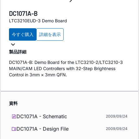
DC1071A-B
LTC3210EUD-3 Demo Board
今すぐ購入
詳細を表示
製品詳細
DC1071A-B: Demo Board for the LTC3210-2/LTC3210-3
MAIN/CAM LED Controllers with 32-Step Brightness
Control in 3mm × 3mm QFN.
資料
DC1071A - Schematic
2009/09/24
DC1071A - Design File
2009/09/24